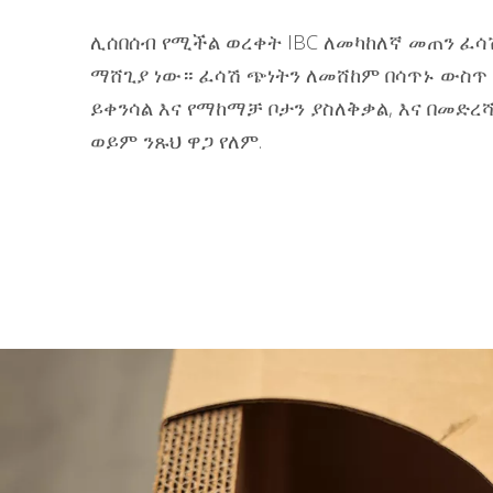
ሊሰበሰብ የሚችል ወረቀት IBC ለመካከለኛ መጠን ፈሳ
ማሸጊያ ነው። ፈሳሽ ጭነትን ለመሸከም በሳጥኑ ውስጥ 
ይቀንሳል እና የማከማቻ ቦታን ያስለቅቃል, እና በመድ
ወይም ንጹህ ዋጋ የለም.