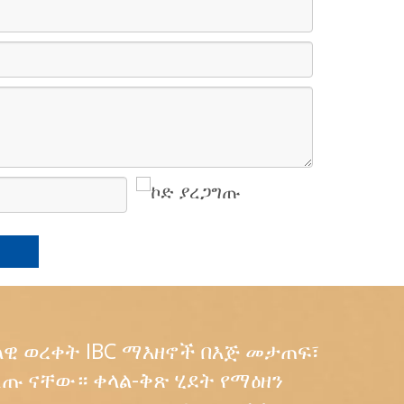
ህላዊ ወረቀት IBC ማእዘኖች በእጅ መታጠፍ፣
ጡ ናቸው። ቀላል-ቅጽ ሂደት የማዕዘን