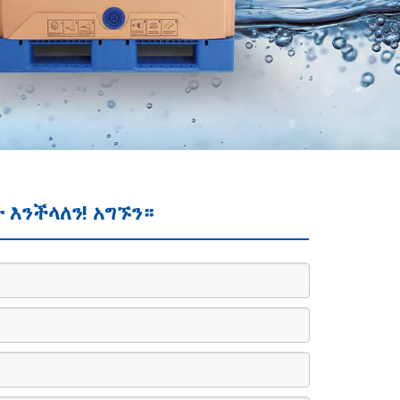
 እንችላለን! አግኙን።