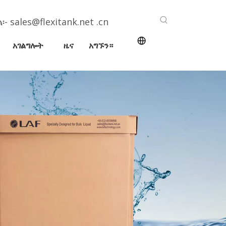
፡-
sales@flexitank.net .cn
አገልግሎት
ዜና
አግኙን።