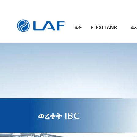
ቤት
FLEXITANK
ደረ
ወረቀት IBC