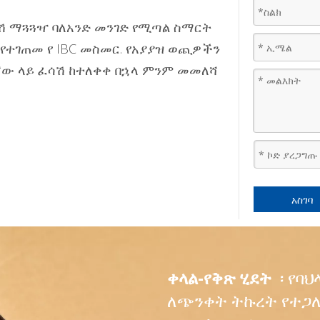
ሽ ማጓጓዣ ባለአንድ መንገድ የሚጣል ስማርት
የተገጠመ የ IBC መስመር. የአያያዝ ወጪዎችን
ረሻው ላይ ፈሳሽ ከተለቀቀ በኋላ ምንም መመለሻ
አስገባ
ቀላል-የቅጽ ሂደት
፡ የባ
ለጭንቀት ትኩረት የተጋለ