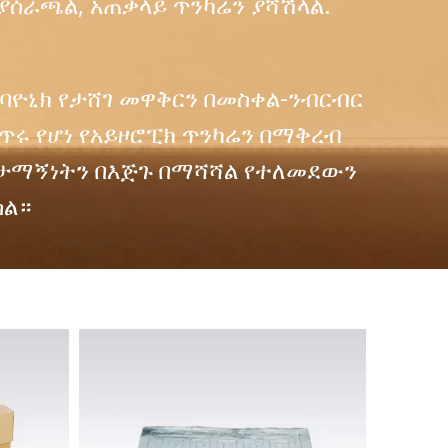
ያሰራጫል, አጠቃላይ ጥንካሬን ያሻሽላል.
ባዮኒክ የታሸገ መዋቅርን በመስቀል-ንብርብር
ጥሩ የሆነ የአይዞሮፒክ ጥንካሬን በማቅረብ
 ታማኝነትን በእጅጉ በማሻሻል የተለመደውን
ሳል።