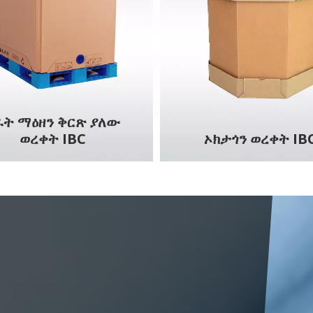
ራት ማዕዘን ቅርጽ ያለው
ወረቀት IBC
ኦክታጎን ወረቀት IB