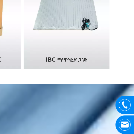
C
IBC ማሞቂያ ፓድ