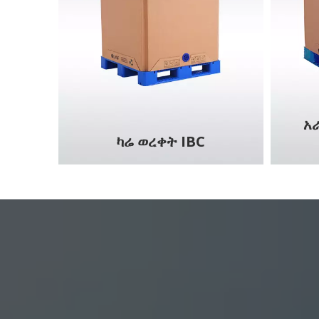
አ
ካሬ ወረቀት IBC