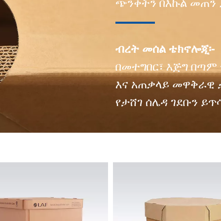
ጭንቀትን በእኩል መጠን 
ብረት መሰል ቴክኖሎጂ፡-
በመተግበር፣ እጅግ በጣም 
እና አጠቃላይ መዋቅራዊ
የታሸገ ሰሌዳ ገደቡን ይጥ