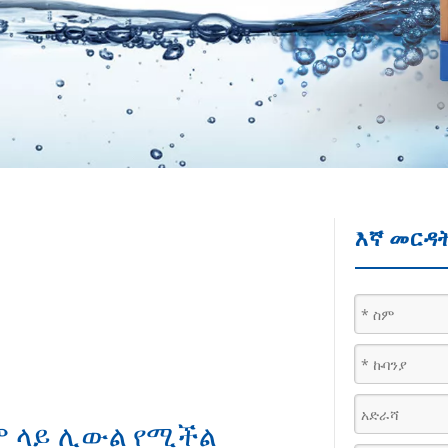
እኛ መርዳት
ም ላይ ሊውል የሚችል