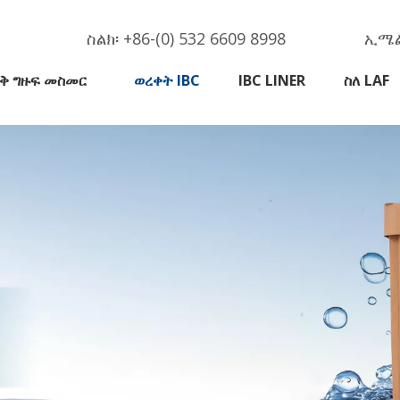
ስልክ፡ +86-(0) 532 6609 8998
ኢሜል
ቅ ግዙፍ መስመር
ወረቀት IBC
IBC LINER
ስለ LAF