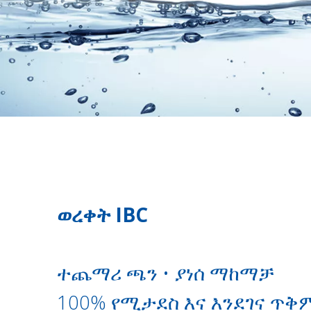
ወረቀት IBC
ተጨማሪ ጫን • ያነሰ ማከማቻ
100% የሚታደስ እና እንደገና ጥቅ