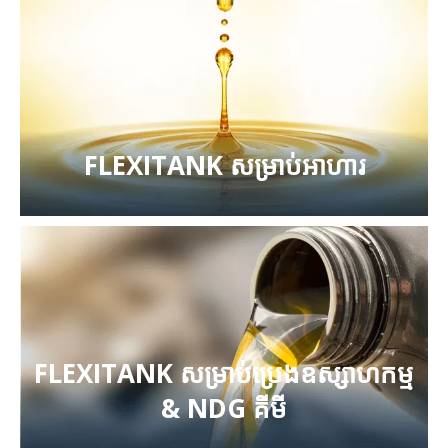
FLEXITANK សម្រាប់អាហារ
FLEXITANK សម្រាប់ប្រេងឧស្សាហកម្ម
& NDG គីមី