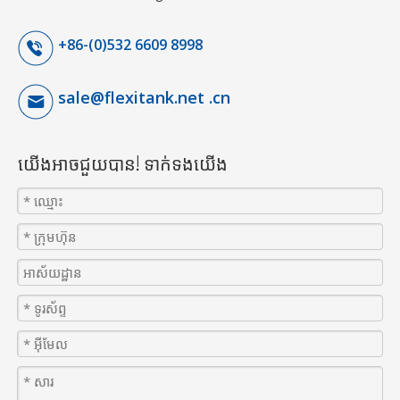
+86-(0)532 6609 8998
sale@flexitank.net .cn
យើងអាចជួយបាន! ទាក់ទង​យើង