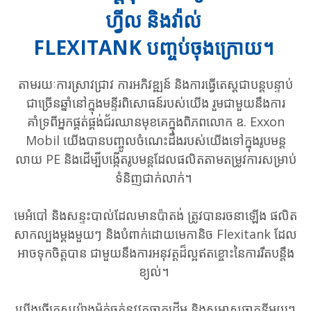
ហ្វីល និងវ៉ាល់
FLEXITANK បញ្ចប់ចុងក្រោយ។
តាមរយៈការស្រាវជ្រាវ ការអភិវឌ្ឍន៍ និងការធ្វើតេស្តជាបន្តបន្ទាប់
ជាច្រើនឆ្នាំនៅក្នុងមន្ទីរពិសោធន៍របស់យើង រួមជាមួយនឹងការ
គាំទ្រពីអ្នកផ្គត់ផ្គង់ជ័រឈានមុខគេក្នុងពិភពលោក ឧ. Exxon
Mobil យើងបានបញ្ចូលចំណេះដឹងរបស់យើងទៅក្នុងរូបមន្ត
លាយ PE និងដើម្បីបង្កើតរូបមន្តដែលផលិតតាមតម្រូវការសម្រាប់
ទំនិញជាក់លាក់។
មេអំបៅ និងសន្ទះបាល់ដែលមានប៉ាតង់ ត្រូវបានរចនាឡើង ផលិត
សាកល្បងម្តងមួយៗ និងបំពាក់ដោយមេកានិច Flexitank ដែល
អាចទុកចិត្តបាន ជាមួយនឹងការអនុវត្តដ៏ល្អឥតខ្ចោះនៃការរឹតបន្តឹង
ខ្យល់។
យើងធ្វើតេស្តយ៉ាងម៉ត់ចត់នូវវត្ថុធាតុដើម និងសមាសធាតុនីមួយៗ