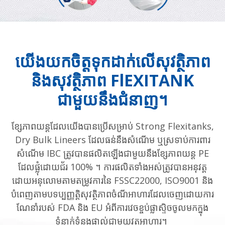
យើងយកចិត្តទុកដាក់លើសុវត្ថិភាព
និងសុវត្ថិភាព FlEXITANK
ជាមួយនឹងជំនាញ។
ខ្សែភាពយន្តដែលយើងបានប្រើសម្រាប់ Strong Flexitanks,
Dry Bulk Lineers ដែលធន់នឹងសំណើម ឬស្រទាប់ការពារ
សំណើម IBC ត្រូវបានផលិតឡើងជាមួយនឹងខ្សែភាពយន្ត PE
ដែលផ្លុំដោយជ័រ 100% ។ ការផលិតទាំងអស់ត្រូវបានអនុវត្ត
ដោយអនុលោមតាមតម្រូវការនៃ FSSC22000, ISO9001 និង
បំពេញតាមបទប្បញ្ញត្តិសុវត្ថិភាពចំណីអាហារដែលចេញដោយការ
ណែនាំរបស់ FDA និង EU អំពីការវេចខ្ចប់ផ្លាស្ទិចចូលមកក្នុង
ទំនាក់ទំនងផ្ទាល់ជាមួយវត្ថុអាហារ។