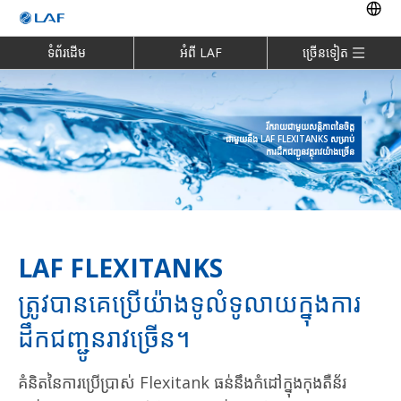
ទំព័រដើម
អំពី LAF
ច្រើនទៀត
រីករាយជាមួយសន្តិភាពនៃចិត្ត
ជាមួយនឹង LAF FLEXITANKS សម្រាប់
ការដឹកជញ្ជូនវត្ថុរាវយ៉ាងច្រើន
LAF FLEXITANKS
ត្រូវ​បាន​គេ​ប្រើ​យ៉ាង​ទូលំទូលាយ​ក្នុង​ការ​
ដឹក​ជញ្ជូន​រាវ​ច្រើន​។
គំនិតនៃការប្រើប្រាស់ Flexitank ធន់នឹងកំដៅក្នុងកុងតឺន័រ