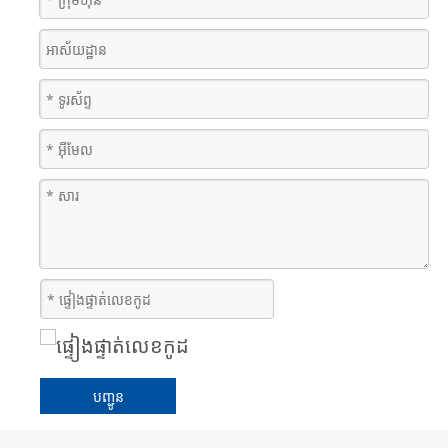
បញ្ជូន