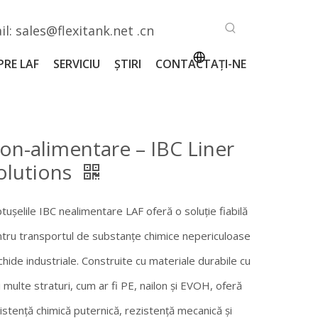
il:
sales@flexitank.net .cn
PRE LAF
SERVICIU
ŞTIRI
CONTACTAŢI-NE
on-alimentare – IBC Liner
olutions
tușelile IBC nealimentare LAF oferă o soluție fiabilă
tru transportul de substanțe chimice nepericuloase
lichide industriale. Construite cu materiale durabile cu
 multe straturi, cum ar fi PE, nailon și EVOH, oferă
istență chimică puternică, rezistență mecanică și