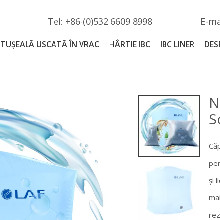
Tel: +86-(0)532 6609 8998
E-ma
TUȘEALĂ USCATĂ ÎN VRAC
HÂRTIE IBC
IBC LINER
DES
N
S
Căp
pen
și 
mai
rez