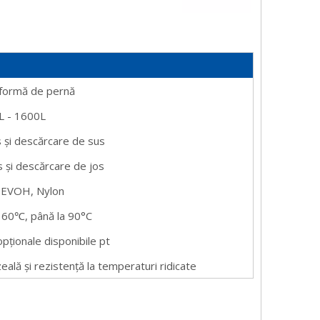
n formă de pernă
L - 1600L
s și descărcare de
sus
s și descărcare de jos
, EVOH, Nylon
 60℃, până la 90°C
opționale disponibile pt
ală și rezistență la temperaturi ridicate