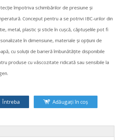
tecție împotriva schimbărilor de presiune și
peratură. Conceput pentru a se potrivi IBC-urilor din
tie, metal, plastic și sticle în cușcă, căptușelile pot fi
sonalizate în dimensiune, materiale și opțiuni de
apă, cu soluții de barieră îmbunătățite disponibile
tru produse cu vâscozitate ridicată sau sensibile la
gen.
Întreba
Adăugați în coș