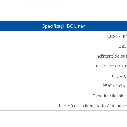
Specificații IBC Liner
Cubic / Î
220
Încărcare de su
Încărcare de su
PE, Alu
-25℃ până la
Filme funcționale 
barieră de oxigen, barieră de umeze