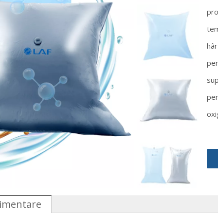
pro
tem
hâr
per
sup
pen
oxi
limentare