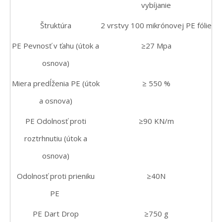
vybíjanie
Štruktúra
2 vrstvy 100 mikrónovej PE fólie
PE Pevnosť v ťahu (útok a
≥27 Mpa
osnova)
Miera predĺženia PE (útok
≥ 550 %
a osnova)
PE Odolnosť proti
≥90 KN/m
roztrhnutiu (útok a
osnova)
Odolnosť proti prieniku
≥40N
PE
PE Dart Drop
≥750 g