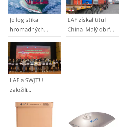
Je logistika
LAF získal titul
hromadných
China 'Malý obr'
tekutín
Enterprise
ekologickejšia?
LAF a SWJTU
založili
'štipendium LAF'