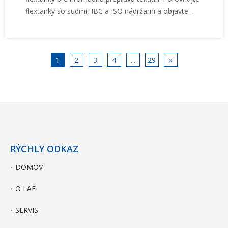
flextanky so sudmi, IBC a ISO nádržami a objavte
výhody vrátane vyššej efektivity nakladania,
znížených nákladov na logistiku a udržateľnej
dopravy.
1
2
3
4
...
29
»
RÝCHLY ODKAZ
DOMOV
O LAF
SERVIS