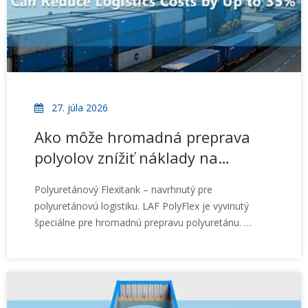
27. júla 2026
Ako môže hromadná preprava
polyolov znížiť náklady na
logistiku až o 35 %
Polyuretánový Flexitank – navrhnutý pre
polyuretánovú logistiku. LAF PolyFlex je vyvinutý
špeciálne pre hromadnú prepravu polyuretánu.
Kľúčové vlastnosti zahŕňajú: Optimalizovaný dizajn
vypúšťania s nízkym obsahom zvyškov, kompatibilita
vyhrievacej podložky pre aplikácie s vysokou
viskozitou, čistá výroba s úplnou sledovateľnosťou
šarží, spoľahlivý výkon pre globálnu námornú,