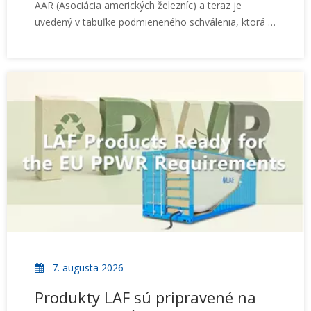
AAR (Asociácia amerických železníc) a teraz je
uvedený v tabuľke podmieneného schválenia, ktorá je
k dispozícii na:
https://www.aar.com/standards/IntermodalLoadingPublicatio
7. augusta 2026
Produkty LAF sú pripravené na