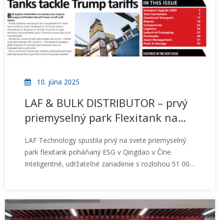
10. júna 2025
LAF & BULK DISTRIBUTOR – prvý
priemyselný park Flexitank na
svete poháňaný ESG
LAF Technology spustila prvý na svete priemyselný
park flexitank poháňaný ESG v Qingdao v Číne.
Inteligentné, udržateľné zariadenie s rozlohou 51 000
m² ponúka komplexnú vertikálnu integráciu, výrobu
na solárny pohon a dizajn zameraný na ľudí. S
inteligentnou automatizáciou, systémami
obnoviteľnej energie a wellness službami na mieste