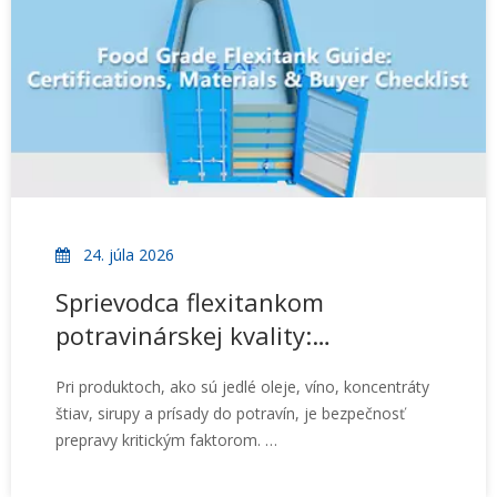
železničnú a cestnú dopravu. Namiesto toho, aby
slúžil ako univerzálne obalové riešenie, PolyFlex je
navrhnutý podľa praktických požiadaviek
polyuretánovej logistiky.
24. júla 2026
Sprievodca flexitankom
potravinárskej kvality:
Certifikácie, materiály a
Pri produktoch, ako sú jedlé oleje, víno, koncentráty
kontrolný zoznam pre
štiav, sirupy a prísady do potravín, je bezpečnosť
kupujúceho
prepravy kritickým faktorom.
Potravinársky flexitank je špeciálne navrhnutý na
prepravu kvapalín prichádzajúcich do styku s