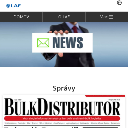
DOMOV
O LAF
Viac
Správy