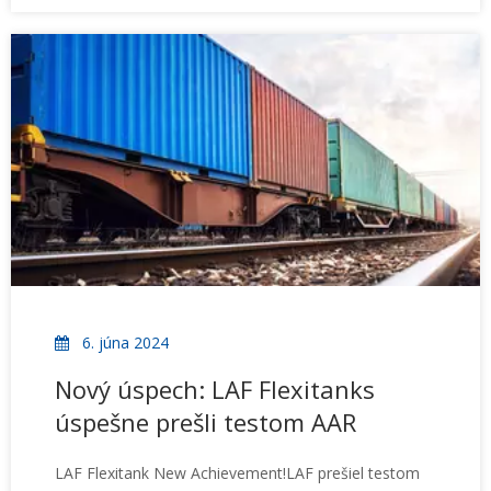
výskumu. Slávnostného podpisu sa zúčastnili Jianming
Zhang, dekan Polymer Science College v QUST, a
Fisher Ma,
6. júna 2024
Nový úspech: LAF Flexitanks
úspešne prešli testom AAR
LAF Flexitank New Achievement!LAF prešiel testom