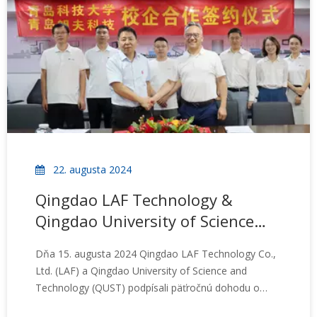
pre zamestnancov a partnerov nastavuje spoločnosť
LAF nové meradlo pre udržateľnú logistiku a výrobu
flexibilných nádrží.
22. augusta 2024
Qingdao LAF Technology &
Qingdao University of Science
and Technology: Slávnostný
Dňa 15. augusta 2024 Qingdao LAF Technology Co.,
podpis spolupráce medzi
Ltd. (LAF) a Qingdao University of Science and
priemyslom a univerzitou v
Technology (QUST) podpísali päťročnú dohodu o
oblasti výskumu
spolupráci medzi priemyslom a univerzitou v oblasti