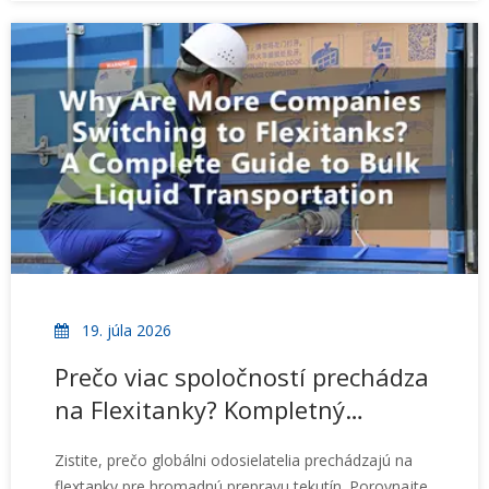
potravinami vo veľkých množstvách pri zachovaní
kvality produktu počas prepravy.
19. júla 2026
Prečo viac spoločností prechádza
na Flexitanky? Kompletný
sprievodca hromadnou
Zistite, prečo globálni odosielatelia prechádzajú na
prepravou kvapalín
flextanky pre hromadnú prepravu tekutín. Porovnajte