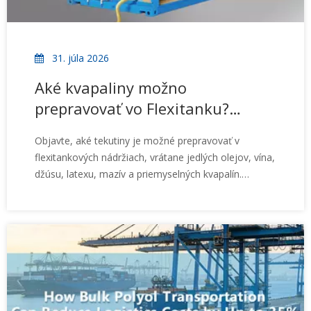
31. júla 2026
Aké kvapaliny možno
prepravovať vo Flexitanku?
Kompletný sprievodca aplikáciou
Objavte, aké tekutiny je možné prepravovať v
flexitankových nádržiach, vrátane jedlých olejov, vína,
džúsu, latexu, mazív a priemyselných kvapalín.
Naučte sa, ako vybrať správne riešenie flexitank na
základe charakteristík nákladu.