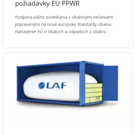
požiadavky EÚ PPWR
Podpora vášho podnikania s obalovými riešeniami
pripravenými na nové európske štandardy obalov.
Nariadenie EÚ o obaloch a odpadoch z obalov
(PPWR, nariadenie (EÚ) 2025/40) predstavuje
významný krok smerom k udržateľnejšiemu
hospodárstvu s obalmi v celej Európe. Ako kľúčové
ustanovenia nariadenia sa stávajú