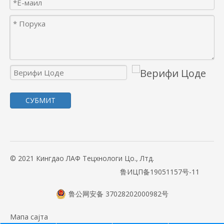
СУБМИТ
© 2021 Кингдао ЛАФ Тецхнологи Цо., Лтд.
鲁ИЦП备19051157号-11
鲁公网安备 37028202000982号
Мапа сајта