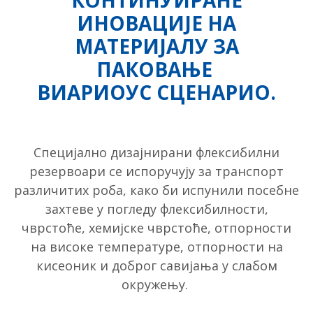
ИНОВАЦИЈЕ НА
МАТЕРИЈАЛУ ЗА
ПАКОВАЊЕ
ВИАРИОУС СЦЕНАРИО.
Специјално дизајнирани флексибилни
резервоари се испоручују за транспорт
различитих роба, како би испунили посебне
захтеве у погледу флексибилности,
чврстоће, хемијске чврстоће, отпорности
на високе температуре, отпорности на
кисеоник и доброг савијања у слабом
окружењу.