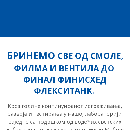
БРИНЕМО
СВЕ ОД СМОЛЕ,
ФИЛМА И ВЕНТИЛА ДО
ФИНАЛ ФИНИСХЕД
ФЛЕКСИТАНК.
Кроз године континуираног истраживања,
развоја и тестирања у нашој лабораторији,
заједно са подршком од водећих светских
добављача смоле у ​​свету, нпр. Еккон Мобил-