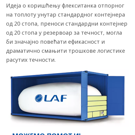
Идеја о коришћењу флекситанка отпорног
на топлоту унутар стандардног контејнера
од 20 стопа, преноси стандардни контејнер
од 20 стопа у резервоар за течност, могла
би значајно повећати ефикасност и
драматично смањити трошкове логистике
расутих течности.