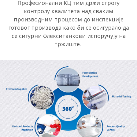
Професионални КЦ тим држи строгу
контролу квалитета над сваким
производним процесом до инспекције
готовог производа како би се осигурало да
се сигурни флекситанкови испоручују на
тржиште.