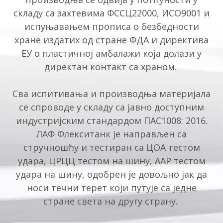
складу са захтевима ФССЦ22000, ИСО9001 и
испуњавањем прописа о безбедности
хране издатих од стране ФДА и директива
ЕУ о пластичној амбалажи која долази у
директан контакт са храном.
Сва испитивања и производња материјала
се спроводе у складу са јавно доступним
индустријским стандардом ПАС1008: 2016.
ЛАФ Флекситанк је направљен са
стручношћу и тестиран са ЦОА тестом
удара, ЦРЦЦ тестом на шину, ААР тестом
удара на шину, одобрен је довољно јак да
носи течни терет који путује са једне
стране света на другу страну.