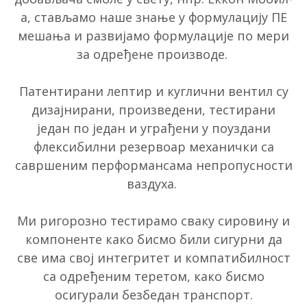
а, стављамо наше знање у формулацију ПЕ
мешања и развијамо формулације по мери
за одређене производе.
Патентирани лептир и куглични вентил су
дизајнирани, произведени, тестирани
један по један и уграђени у поуздани
флексибилни резервоар механички са
савршеним перформансама непропусности
ваздуха.
Ми ригорозно тестирамо сваку сировину и
компоненте како бисмо били сигурни да
све има свој интегритет и компатибилност
са одређеним теретом, како бисмо
осигурали безбедан транспорт.