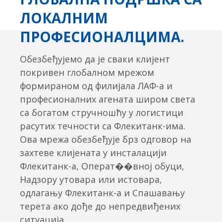
ЛОКАЛНИМ
ПРОФЕСИОНАЛЦИМА.
Обезбеђујемо да је сваки клијент
покривен глобалном мрежом
формираном од филијала ЛАФ-а и
професионалних агената широм света
са богатом стручношћу у логистици
расутих течности са Флекитанк-има.
Ова мрежа обезбеђује брз одговор на
захтеве клијената у инсталацији
Флекитанк-а, Операт��вној обуци,
Надзору утовара или истовара,
одлагању Флекитанк-а и Спашавању
терета ако дође до непредвиђених
ситуација.