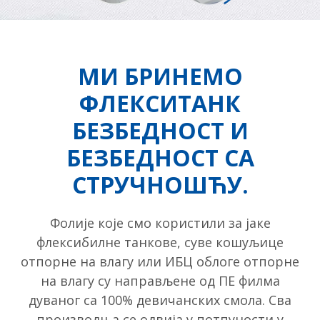
МИ БРИНЕМО
ФЛЕКСИТАНК
БЕЗБЕДНОСТ И
БЕЗБЕДНОСТ СА
СТРУЧНОШЋУ.
Фолије које смо користили за јаке
флексибилне танкове, суве кошуљице
отпорне на влагу или ИБЦ облоге отпорне
на влагу су направљене од ПЕ филма
дуваног са 100% девичанских смола. Сва
производња се одвија у потпуности у