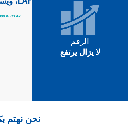
LAF، ويستمر العدد في النمو.
الرقم
لا يزال يرتفع
نحن نهتم
بك