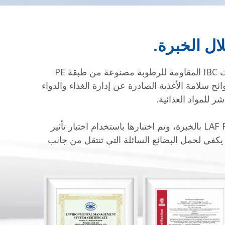
ال الخبرة.
إن الأغشية التي استخدمناها في الخزانات المرنة القوية، أو بطانات السائبة الجافة المقاومة للرطوبة، أو بطانات IBC المقاومة للرطوبة مصنوعة من طبقة PE
سبة 100%. يتم تنفيذ جميع عمليات الإنتاج وفقًا لمتطلبات FSSC22000 وISO9001 وتلبية لوائح سلامة الأغذية الصادرة عن إدارة الغذاء والدواء
يتم إجراء جميع اختبارات المواد وإنتاجها وفقًا لمعايير الصناعة المتاحة للعامة PAS1008: 2016. تم بناء LAF Flexitank بالخبرة، وتم اختبارها باستخدام اختبار تأثير
حديدية AAR، وقد تمت الموافقة على قوتها بما يكفي لحمل البضائع السائلة التي تنتقل من جانب