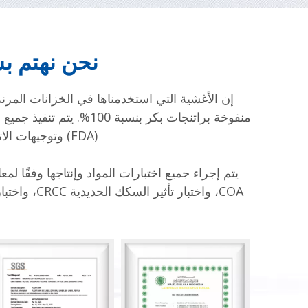
نحن نهتم بس
(FDA) وتوجيهات الاتحاد الأوروبي بشأن ملامسة العبوات ا�ذ�لاستيكية بشكل مباشر للمواد الغذائية.