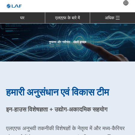
घर
एलएएफ के बारे में
अधिक
गुणवत्ता और नवीनता - दोहरी ड्राइव
हमारी अनुसंधान एवं विकास टीम
इन-हाउस विशेषज्ञता + उद्योग-अकादमिक सहयोग
एलएएफ अनुभवी तकनीकी विशेषज्ञों के नेतृत्व में और मध्य-कैरियर