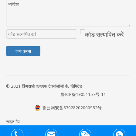
जमा करना
© 2021 क़िंगदाओ एलएएफ टेक्नोलॉजी कं, लिमिटेड
鲁ICP备19051157号-11
鲁公网安备37028202000982号
साइट मैप