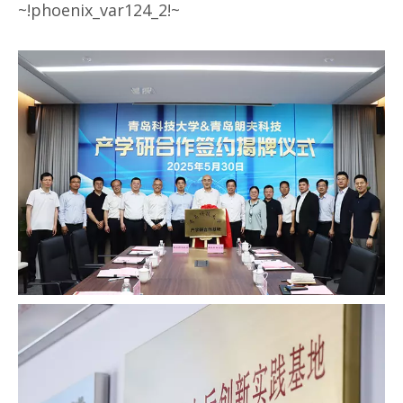
~!phoenix_var124_2!~