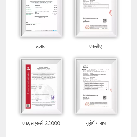
हलाल
एफडीए
एफएसएससी 22000
यूरोपीय संघ