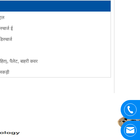
एल
्चार्ज
ई
स्चार्ज
हित), पैलेट, बाहरी कवर
 लकड़ी