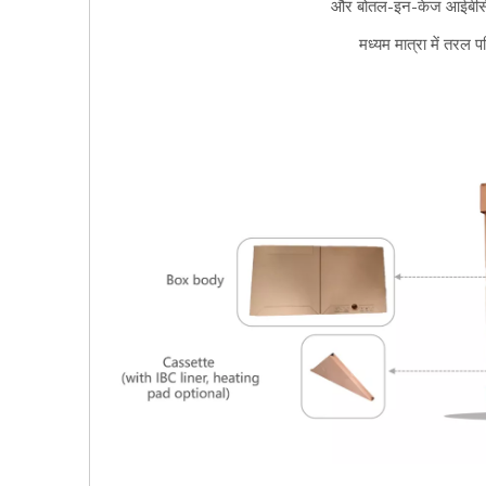
और बोतल-इन-केज आईबीसी, उ
मध्यम मात्रा में तरल