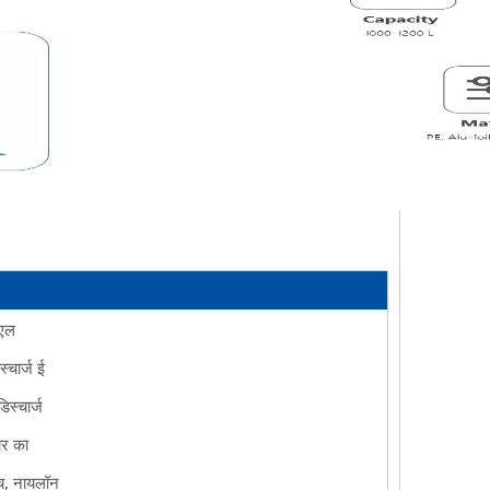
एल
्चार्ज
ई
स्चार्ज
र का
च, नायलॉन