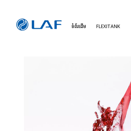
ទំព័រដើម
FLEXITANK