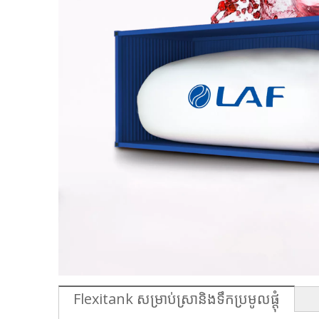
Flexitank សម្រាប់ស្រានិងទឹកប្រមូលផ្តុំ