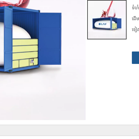
ទំហ
ដើម
ទៀ