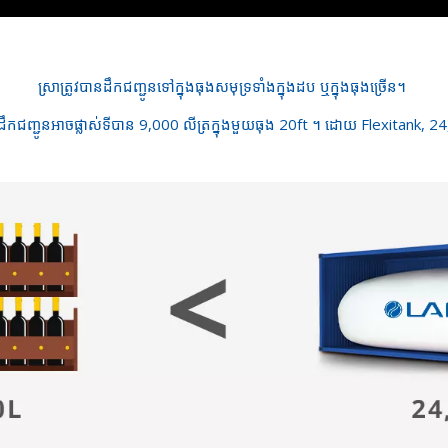
ស្រា​ត្រូវ​បាន​ដឹក​ជញ្ជូន​ទៅ​ក្នុង​ធុង​សមុទ្រ​ទាំង​ក្នុង​ដប ឬ​ក្នុង​ធុង​ច្រើន​។
ឹកជញ្ជូនអាចផ្លាស់ទីបាន 9,000 លីត្រក្នុងមួយធុង 20ft ។ ដោយ Flexitank, 2