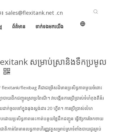
ែល៖
sales@flexitank.net .cn
ម
ព័ត៌មាន
ទាក់ទងមកយើង
exitank សម្រាប់ស្រានិងទឹកប្រមូល
ំ
 flexitank/flexibag គឺជាជម្រើសដ៏មានប្រសិទ្ធភាពមួយចំពោះ
យោបាយដឹកជញ្ជូនស្រាប្រពៃណី។ វាបង្កើនការប្រើប្រាស់ទំហំកុងតឺន័រ
ដាក់ចូលទៅក្នុងធុងស្តង់ដារ 20 ហ្វីត។ ការប្រើប្រាស់លំហ
កបដោយប្រសិទ្ធភាពនេះកាត់បន្ថយថ្លៃដឹកជញ្ជូន ធ្វើឱ្យការចែកចាយ
រជាតិកាន់តែមានលទ្ធភាពហិរញ្ញវត្ថុសម្រាប់ស្រាទំពាំងបាយជូរគ្រប់