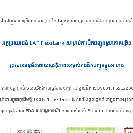
យដឹកជញ្ជូនស្រាច្រើនតាមរយៈធុងដឹកជញ្ជូនតាមសមុទ្រ ជាមួយនឹងអត្ថប្រយោជន៍ជាក់
អត្ថប្រយោជន៍ LAF Flexitank សម្រាប់ការដឹកជញ្ជូនស្រាភាគច្រើន
ត្រូវបានអនុម័តដោយសុវត្ថិភាពសម្រាប់ការដឹកជញ្ជូនម្ហូបអាហារ
នុងរោងចក្រផ្ទាល់របស់យើងដែលត្រូវបានបញ្ជាក់ជាមួយនឹង
ISO9001, FSSC220
ន្តគឺជា
វត្ថុធាតុដើមថ្មី 100% ។
Flexitanks ដែលយើងផ្តល់ជូនគឺនៅក្នុងការអនុល
ារគ្រប់គ្រងរបស់
FDA សហរដ្ឋអាមេរិក
ការណែនាំរបស់ EU និងអាជ្ញាធរពាក់ព័ន្ធផ្