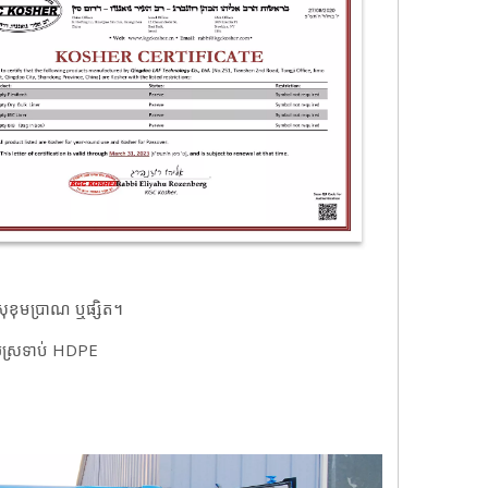
សុខុមប្រាណ ឬផ្សិត។
ដោយស្រទាប់ HDPE