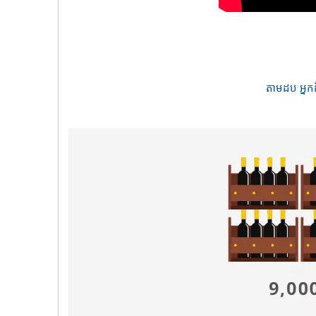
តាមដប អ្នកដ