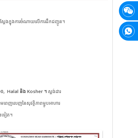
ស្តែងក្នុងការចំណាយលើការដឹកជញ្ជូន។
00,
Halal និង Kosher ។
ស្តង់ដារ
ោមពេញលេញនៃសុវត្ថិភាពម្ហូបអាហារ
សេងទៀត។