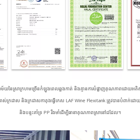
នាម័យនៃស្រាក្រហមច្រើនកំឡុងពេលឆ្លងកាត់ និងគ្មានការបំផ្លាញគុណភាពដោយអតិ
ើប្រាស់ក្រដាស និងក្រដាសកាតុងធ្វើកេស LAF Wine Flexitank ត្រូវបានបំពាក់
និងបន្ទះគាំទ្រ PP រឹងមាំដើម្បីធានាគុណភាពស្រានៅដដែល។