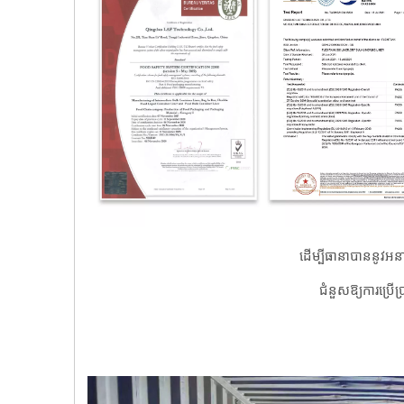
ដើម្បីធានាបាននូវអ
ជំនួសឱ្យការប្រ