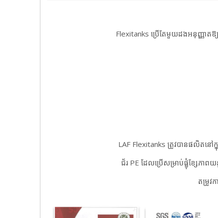
Flexitanks ប្រើតែមួយដងអនុញ្ញាតឱ្
LAF Flexitanks ត្រូវបានផលិតនៅក្
ជ័រ PE ដែលប្រើសម្រាប់ផ្លុំខ្សែភាពយ
តម្រូវក