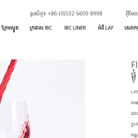
ទូរស័ព្ទ៖ +86-(0)532 6609 8998
អ៊ីម
ក្រែមស្ងួត
ក្រដាស IBC
IBC LINER
អំពី LAF
សេវាកម្
Fl
ផ្តុ
LAF
មធ្
ដោយ
ប្រ
អន្ត