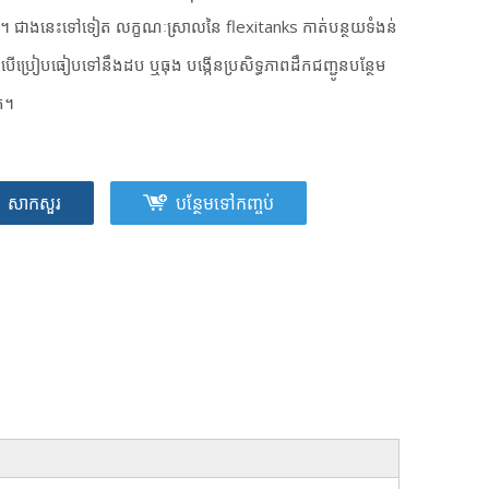
ំ។ ជាងនេះទៅទៀត លក្ខណៈស្រាលនៃ flexitanks កាត់បន្ថយទំងន់
បើប្រៀបធៀបទៅនឹងដប ឬធុង បង្កើនប្រសិទ្ធភាពដឹកជញ្ជូនបន្ថែម
ត។
សាកសួរ
បន្ថែមទៅកញ្ចប់