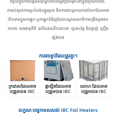
វាជួយក្នុងការបង្កើនសីតុណ្ហភាពដើម្បីរក្សាសម្ភារៈនៅក្នុងស្ថានភាពរាវ,
ការទប់ស្កាត់ការស្ទះបំពង់បង្ហូរប្រេង និងការដោះស្រាយការលំបាកដែលអាច
កើតមានក្នុងការផ្ទុក ឬការផ្ទុកទំនិញដែលបណ្តាលមកពីការពង្រឹងដូចជា៖
អាហារ
សារធាតុគីមី
ផលិតផលទឹកដោះគោ
ប្រេងបន្លែ និងខ្លាញ់
គ្រឿង
ផ្សំឱសថ
ការវេចខ្ចប់ដែលត្រូវគ្នា។
ក្រដាសដែលអាច
ផ្លាស្ទិចដែលអាច
លោហៈដែលអាច
បង្រួមបាន IBC
បង្រួមបាន IBC
បង្រួមបាន IBC
លក្ខណៈបច្ចេកទេសរបស់ IBC Foil Heaters