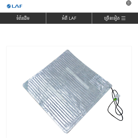
ទំព័រដើម
អំពី LAF
ច្រើនទៀត