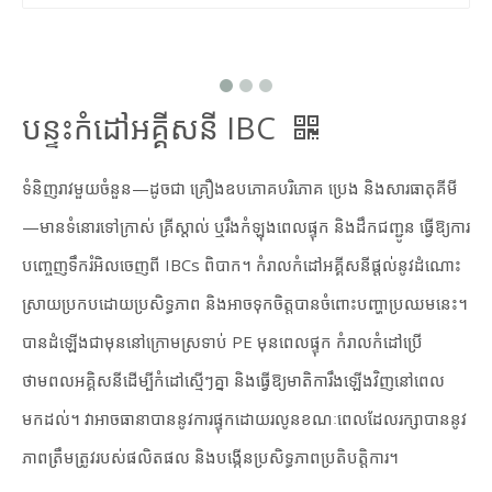
បន្ទះកំដៅអគ្គីសនី IBC
ទំនិញរាវមួយចំនួន—ដូចជា គ្រឿងឧបភោគបរិភោគ ប្រេង និងសារធាតុគីមី
—មានទំនោរទៅក្រាស់ គ្រីស្តាល់ ឬរឹងកំឡុងពេលផ្ទុក និងដឹកជញ្ជូន ធ្វើឱ្យការ
បញ្ចេញទឹករំអិលចេញពី IBCs ពិបាក។ កំរាលកំដៅអគ្គីសនីផ្តល់នូវដំណោះ
ស្រាយប្រកបដោយប្រសិទ្ធភាព និងអាចទុកចិត្តបានចំពោះបញ្ហាប្រឈមនេះ។
បានដំឡើងជាមុននៅក្រោមស្រទាប់ PE មុនពេលផ្ទុក កំរាលកំដៅប្រើ
ថាមពលអគ្គិសនីដើម្បីកំដៅស្មើៗគ្នា និងធ្វើឱ្យមាតិការឹងឡើងវិញនៅពេល
មកដល់។ វា​អាច​ធានា​បាន​នូវ​ការ​ផ្ទុក​ដោយ​រលូន​ខណៈ​ពេល​ដែល​រក្សា​បាន​នូវ​
ភាព​ត្រឹមត្រូវ​របស់​ផលិតផល និង​បង្កើន​ប្រសិទ្ធភាព​ប្រតិបត្តិការ។