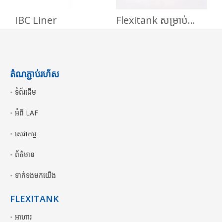
IBC Liner
Flexitank សម្រាប់ស្រានិងទឹកប្រមូលផ្តុំ
តំណភ្ជាប់រហ័ស
ទំព័រដើម
អំពី LAF
សេវាកម្ម
ព័ត៌មាន
ទាក់ទងមកយើង
FLEXITANK
អាហារ