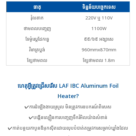
ធាតុ
ទិន្នន័យបច្ចេកទេស
វ៉ុលតាក
220V ឬ 110V
ថាមពលបញ្ចេញ
1100W
ទែម៉ូស្តេដែកទ្វេ
៥៥/៦៥ អង្សាសេ
វិមាត្រប្លង់
960mmx870mm
ខ្សែថាមពល
ខ្សែថាមពល 1.8m
ហេតុអ្វីត្រូវជ្រើសរើស LAF IBC Aluminum Foil
Heater?
✔ការដំឡើងងាយស្រួល មិនត្រូវការឧបករណ៍ពិសេស
✔បង្កើនល្បឿនការបញ្ចេញទឹករំអិលយ៉ាងសំខាន់
✔កាត់បន្ថយកាបូនឌីអុកស៊ីតដោយលុបបំបាត់តម្រូវការសម្រាប់ឃ្លាំងដែល