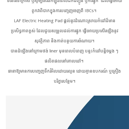
ទំនោរទៅក្រាស់ ឬសូម្បីតែរឹងកំឡុងពេលដឹកជញ្ជូន ឬការផ្ទុក
ដែលធ្វើអោយ
ពួកវាពិបាកក្នុងការបញ្ចេញចេញពី IBCs។
LAF Electric Heating Pad ផ្តល់នូវដំណោះស្រាយកំដៅដ៏មាន
ប្រសិទ្ធភាពខ្ពស់ ដែលជួយសម្រួលដល់ការផ្ទុក ធ្វើអោយប្រសើរឡើងនូវ
សុវត្ថិភាព និងកាត់បន្ថយការចំណាយ។
បានដំឡើងនៅក្រោមថង់ liner មុនពេលបំពេញ បន្ទះកំដៅបន្តិចម្តង ៗ
ផលិតផលនៅគោលដៅ។
ធានាឱ្យមានការបញ្ចេញទឹករំអិលដោយរលូន ដោយគ្មានឧបករណ៍ ឬគ្រឿង
បរិក្ខារបន្ថែម។