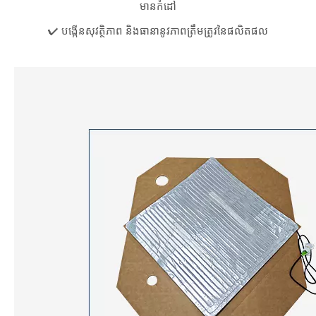
មានកំដៅ
✔ បង្កើនសុវត្ថិភាព និងធានានូវភាពត្រឹមត្រូវនៃផលិតផល