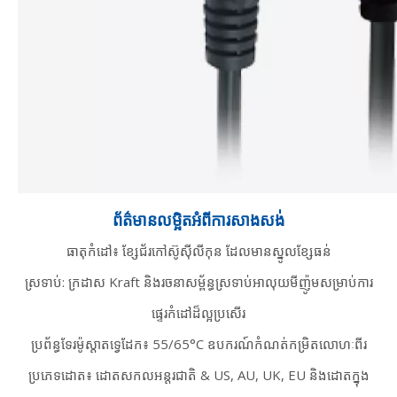
ព័ត៌មានលម្អិតអំពីការសាងសង់
ធាតុកំដៅ៖ ខ្សែជ័រកៅស៊ូស៊ីលីកុន ដែលមានស្នូលខ្សែធន់
ស្រទាប់: ក្រដាស Kraft និងរចនាសម្ព័ន្ធស្រទាប់អាលុយមីញ៉ូមសម្រាប់ការ
ផ្ទេរកំដៅដ៏ល្អប្រសើរ
ប្រព័ន្ធទែរម៉ូស្តាតទ្វេដែក៖ 55/65°C ឧបករណ៍កំណត់កម្រិតលោហៈពីរ
ប្រភេទដោត៖ ដោតសកលអន្តរជាតិ & US, AU, UK, EU និងដោតក្នុង