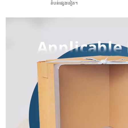
តំបន់ផ្សេងទៀត។