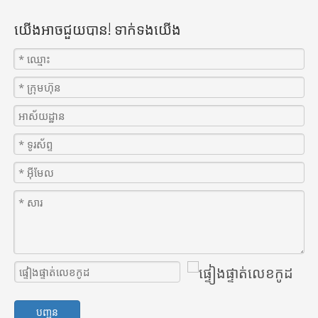
យើងអាចជួយបាន! ទាក់ទង​យើង
បញ្ជូន