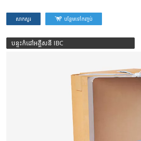
សាកសួរ
បន្ថែមទៅកញ្ចប់
បន្ទះកំដៅអគ្គីសនី IBC