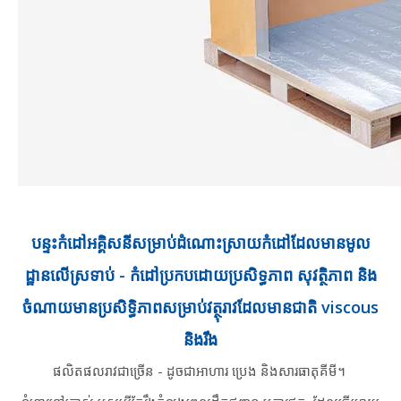
បន្ទះកំដៅអគ្គិសនីសម្រាប់ដំណោះស្រាយកំដៅដែលមានមូល
ដ្ឋានលើស្រទាប់ - កំដៅប្រកបដោយប្រសិទ្ធភាព សុវត្ថិភាព និង
ចំណាយមានប្រសិទ្ធិភាពសម្រាប់វត្ថុរាវដែលមានជាតិ viscous
និងរឹង
ផលិតផលរាវជាច្រើន - ដូចជាអាហារ ប្រេង និងសារធាតុគីមី។