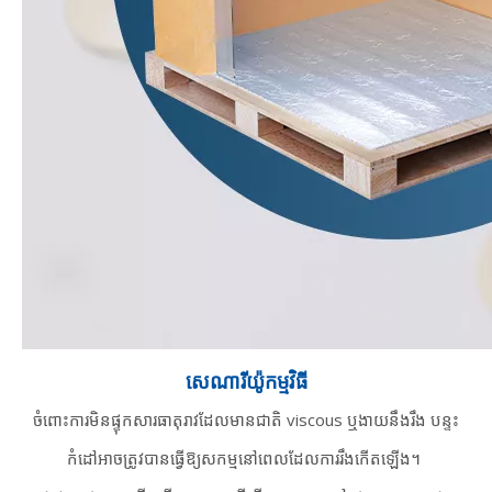
សេណារីយ៉ូកម្មវិធី
ចំពោះការមិនផ្ទុកសារធាតុរាវដែលមានជាតិ viscous ឬងាយនឹងរឹង បន្ទះ
កំដៅអាចត្រូវបានធ្វើឱ្យសកម្មនៅពេលដែលការរឹងកើតឡើង។