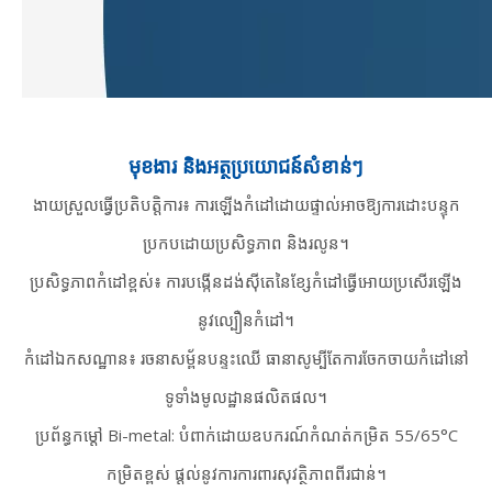
មុខងារ និងអត្ថប្រយោជន៍សំខាន់ៗ
ងាយស្រួលធ្វើប្រតិបត្តិការ៖ ការឡើងកំដៅដោយផ្ទាល់អាចឱ្យការដោះបន្ទុក
ប្រកបដោយប្រសិទ្ធភាព និងរលូន។
ប្រសិទ្ធភាពកំដៅខ្ពស់៖ ការបង្កើនដង់ស៊ីតេនៃខ្សែកំដៅធ្វើអោយប្រសើរឡើង
នូវល្បឿនកំដៅ។
កំដៅឯកសណ្ឋាន៖ រចនាសម្ព័នបន្ទះឈើ ធានាសូម្បីតែការចែកចាយកំដៅនៅ
ទូទាំងមូលដ្ឋានផលិតផល។
ប្រព័ន្ធកម្តៅ Bi-metal: បំពាក់ដោយឧបករណ៍កំណត់កម្រិត 55/65°C
កម្រិតខ្ពស់ ផ្តល់នូវការការពារសុវត្ថិភាពពីរជាន់។