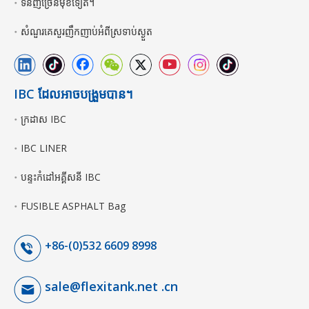
ទំនិញច្រើនមុខទៀត។
សំណួរគេសួរញឹកញាប់អំពីស្រទាប់ស្ងួត
IBC ដែលអាចបង្រួមបាន។
ក្រដាស IBC
IBC LINER
បន្ទះកំដៅអគ្គីសនី IBC
FUSIBLE ASPHALT Bag
+86-(0)532 6609 8998
sale@flexitank.net .cn