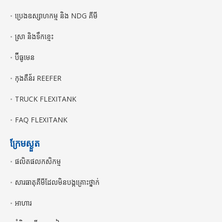
ប្រេងឧស្សាហកម្ម និង NDG គីមី
ស្រា និងទឹកខ្មេះ
ប៊ីធូមេន
កុងតឺន័រ REEFER
TRUCK FLEXITANK
FAQ FLEXITANK
ក្រែមស្ងួត
ផលិតផលកសិកម្ម
សារធាតុគីមីដែលមិនបង្កគ្រោះថ្នាក់
អាហារ