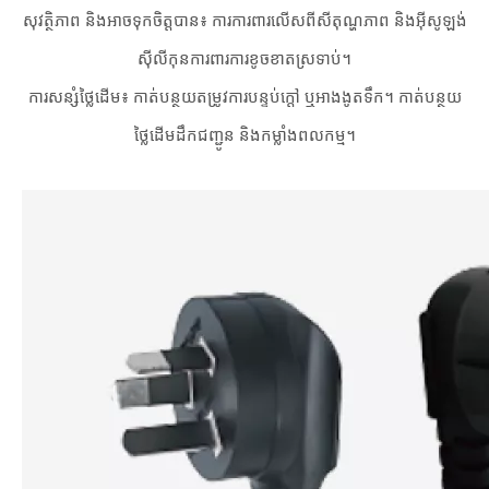
សុវត្ថិភាព និងអាចទុកចិត្តបាន៖ ការការពារលើសពីសីតុណ្ហភាព និងអ៊ីសូឡង់
ស៊ីលីកុនការពារការខូចខាតស្រទាប់។
ការសន្សំថ្លៃដើម៖ កាត់បន្ថយតម្រូវការបន្ទប់ក្តៅ ឬអាងងូតទឹក។ កាត់បន្ថយ
ថ្លៃដើមដឹកជញ្ជូន និងកម្លាំងពលកម្ម។