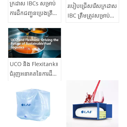
ក្រដាស IBCs សម្រាប់
របៀបជ្រើសរើសក្រដាស
ការដឹកជញ្ជូនប្រេងត្រី៖
IBC ត្រឹមត្រូវសម្រាប់
ជាដំណោះស្រាយប្រកប
ឧស្សាហកម្មផ្សេងៗគ្នា៖
ដោយនិរន្តរភាព និង
កម្មវិធីអាហារ គីមី
ចំណាយមានប្រសិទ្ធិភាព
និងឱសថ
UCO និង Flexitank៖
ជំរុញអនាគតនៃការដឹក
ជញ្ជូនឥន្ធនៈប្រកប
ដោយនិរន្តរភាព