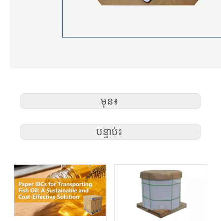
មុន៖
បន្ទាប់៖