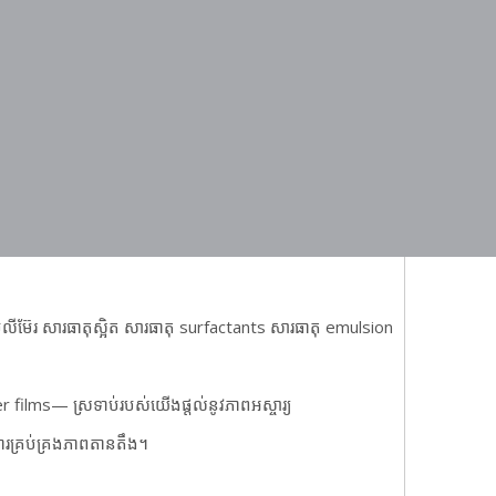
ូលីម៊ែរ សារធាតុស្អិត សារធាតុ surfactants សារធាតុ emulsion
rier films—
ស្រទាប់របស់យើងផ្តល់នូវភាពអស្ចារ្យ
ងការគ្រប់គ្រងភាពតានតឹង។