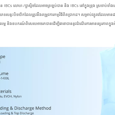
IBCs លោហៈ/ប្លាស្ទិចដែលអាចត្រឡប់បាន និង IBCs នៅក្នុងទ្រុង ស្រទាប់ទាំង
រភេទសន្ទះបិទបើកដែលត្រូវនឹងតម្រូវការកម្មវិធីពិតប្រាកដ។ សម្រាប់វត្ថុរាវដែលមា
ែលម្អ និងឧបករណ៍ពិសេសអាចរកបានដើម្បីធានាបាននូវដំណើរការមានស្ថេរភាពក្នុងអ