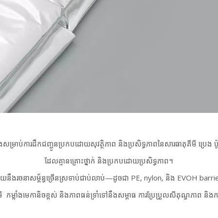
្រាប់ការដឹកជញ្ជូនប្រកបដោយសុវត្ថិភាព និងប្រសិទ្ធភាពនៃសារធាតុគីមី ប្រេង ប៉
ដែលគ្មានគ្រោះថ្នាក់ និងប្រកបដោយប្រសិទ្ធភាព។
មួយនឹងរចនាសម្ព័ន្ធច្រើនស្រទាប់ជាប់លាប់—ដូចជា PE, nylon, និង EVOH bar
មី
កម្លាំងមេកានិចខ្ពស់ និងភាពធន់ទ្រាំទៅនឹងសម្ពាធ ការប្រែប្រួលសីតុណ្ហភាព និ