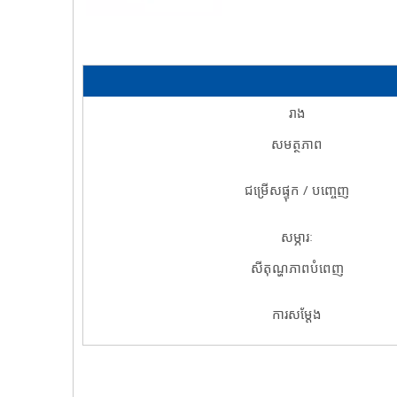
រាង
សមត្ថភាព
ជម្រើសផ្ទុក / បញ្ចេញ
សម្ភារៈ
សីតុណ្ហភាពបំពេញ
ការសម្តែង