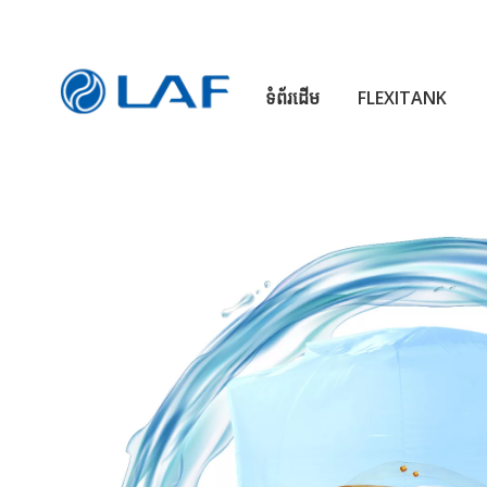
ទំព័រដើម
FLEXITANK