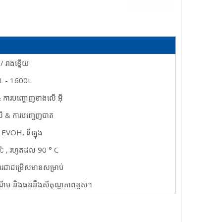
/ រាងខ្នើយ
L - 1600L
 & ការបញ្ចោញខាងលើ
អ៊ី
លើ & ការបញ្ចេញបាត
, EVOH, នីឡុង
℃ , រហូតដល់ 90 ° C
ងារជាជម្រើសមានសម្រាប់
ំណើម និងធន់នឹងសីតុណ្ហភាពខ្ពស់។