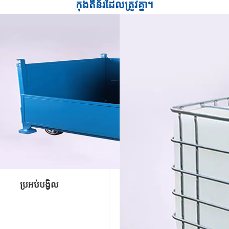
កុងតឺន័រដែលត្រូវគ្នា។
ប្រអប់បង្វិល