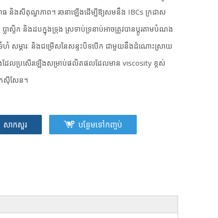
ពាធ និងសីតុណ្ហភាព។ រចនាឡើងដើម្បីឱ្យសមនឹង IBCs ក្រដាស
ប្លាស្ទិក និងដបក្នុងទ្រុង ស្រទាប់ទ្រនាប់អាចត្រូវបានប្ដូរតាមបំណង
ុងទំហំ សម្ភារៈ និងជម្រើសនៃសន្ទះបិទបើក ជាមួយនឹងដំណោះស្រាយ
ំងដែលប្រសើរឡើងសម្រាប់ផលិតផលដែលមាន viscosity ខ្ពស់
កស៊ីសែន។
សាកសួរ
បន្ថែមទៅកញ្ចប់