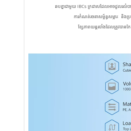
ឆបគ្នាជាមួយ IBCs ក្រដាសដែលអាចដួលរលំបាន 
ការកំណត់រចនាសម្ព័ន្ធសម្ភារៈ
និងប្
ខ្សែភាពយន្តរបាំងដែលត្រូវបានក