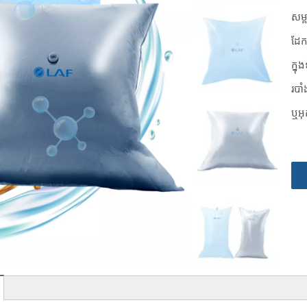
សម្
ដែក 
ក្ន
របា
ឬអុ