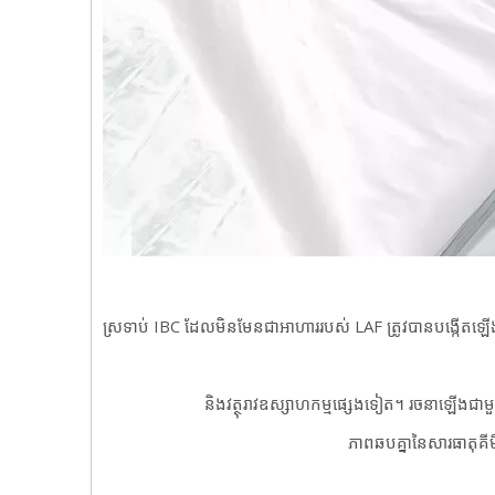
ស្រទាប់ IBC ដែលមិនមែនជាអាហាររបស់ LAF ត្រូវបានបង្កើតឡើងសម
និងវត្ថុរាវឧស្សាហកម្មផ្សេងទៀត។ រចនាឡើងជា
ភាពឆបគ្នានៃសារធាតុគី