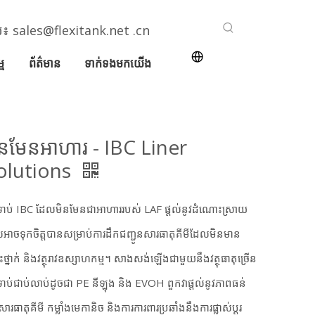
ែល៖
sales@flexitank.net .cn
ម
ព័ត៌មាន
ទាក់ទងមកយើង
ិនមែនអាហារ - IBC Liner
olutions
ទាប់ IBC ដែលមិនមែនជាអាហាររបស់ LAF ផ្តល់នូវដំណោះស្រាយ
អាចទុកចិត្តបានសម្រាប់ការដឹកជញ្ជូនសារធាតុគីមីដែលមិនមាន
ោះថ្នាក់ និងវត្ថុរាវឧស្សាហកម្ម។ សាងសង់ឡើងជាមួយនឹងវត្ថុធាតុច្រើន
ទាប់ជាប់លាប់ដូចជា PE នីឡុង និង EVOH ពួកវាផ្តល់នូវភាពធន់
ារធាតុគីមី កម្លាំងមេកានិច និងការការពារប្រឆាំងនឹងការផ្លាស់ប្តូរ