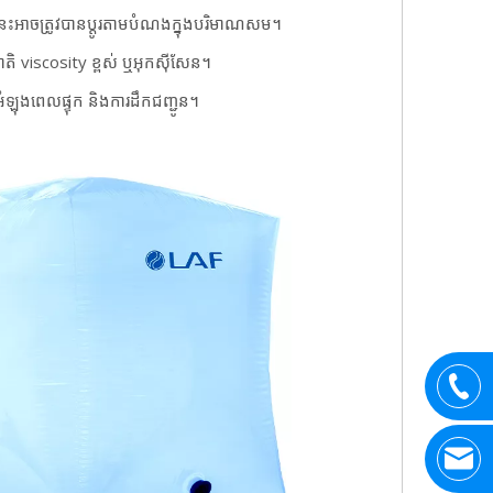
នេះអាចត្រូវបានប្ដូរតាមបំណងក្នុងបរិមាណសម។
នជាតិ viscosity ខ្ពស់ ឬអុកស៊ីសែន។
ំឡុងពេលផ្ទុក និងការដឹកជញ្ជូន។