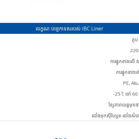
លក្ខណៈបច្ចេកទេសរបស់ IBC Liner
គូប 
220
ការផ្ទុកខាងលើ
ការផ្ទុកខាង
PE, Alu
-25 ℃ ទៅ 60 
ខ្សែភាពយន្តមុខ
របាំងអុកស៊ីហ្សែន របាំងស