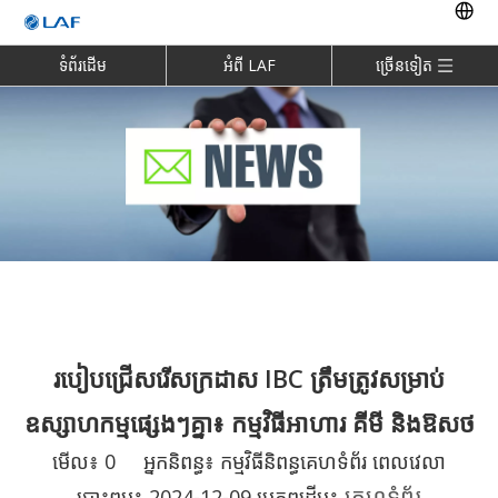
ទំព័រដើម
អំពី LAF
ច្រើនទៀត
របៀបជ្រើសរើសក្រដាស IBC ត្រឹមត្រូវសម្រាប់
ឧស្សាហកម្មផ្សេងៗគ្នា៖ កម្មវិធីអាហារ គីមី និងឱសថ
មើល៖
0
អ្នកនិពន្ធ៖ កម្មវិធីនិពន្ធគេហទំព័រ ពេលវេលា
គេហទំព័រ
បោះពុម្ព៖ 2024-12-09 ប្រភពដើម៖