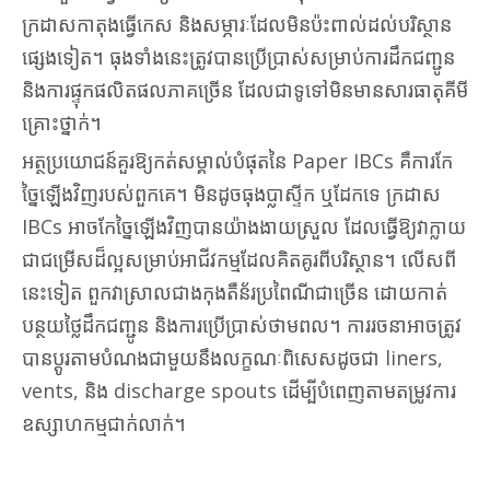
ក្រដាសកាតុងធ្វើកេស និងសម្ភារៈដែលមិនប៉ះពាល់ដល់បរិស្ថាន
ផ្សេងទៀត។ ធុងទាំងនេះត្រូវបានប្រើប្រាស់សម្រាប់ការដឹកជញ្ជូន
និងការផ្ទុកផលិតផលភាគច្រើន ដែលជាទូទៅមិនមានសារធាតុគីមី
គ្រោះថ្នាក់។
អត្ថប្រយោជន៍គួរឱ្យកត់សម្គាល់បំផុតនៃ Paper IBCs គឺការកែ
ច្នៃឡើងវិញរបស់ពួកគេ។ មិនដូចធុងប្លាស្ទីក ឬដែកទេ ក្រដាស
IBCs អាចកែច្នៃឡើងវិញបានយ៉ាងងាយស្រួល ដែលធ្វើឱ្យវាក្លាយ
ជាជម្រើសដ៏ល្អសម្រាប់អាជីវកម្មដែលគិតគូរពីបរិស្ថាន។ លើសពី
នេះទៀត ពួកវាស្រាលជាងកុងតឺន័រប្រពៃណីជាច្រើន ដោយកាត់
បន្ថយថ្លៃដឹកជញ្ជូន និងការប្រើប្រាស់ថាមពល។ ការរចនាអាចត្រូវ
បានប្ដូរតាមបំណងជាមួយនឹងលក្ខណៈពិសេសដូចជា liners,
vents, និង discharge spouts ដើម្បីបំពេញតាមតម្រូវការ
ឧស្សាហកម្មជាក់លាក់។