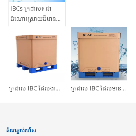
IBCs ក្រដាស៖ ជា
ដំណោះស្រាយដ៏មាន
ប្រសិទ្ធភាពសម្រាប់
តម្រូវការឧស្សាហកម្ម
ចម្រុះ
ក្រដាស IBC ដែលងាយស្រួលប្រើសម្រាប់ការដឹកជញ្ជូនប្រេងដូង
ក្រដាស IBC ដែលមានប្រសិទ្ធភាពខ្ពស់ជាមួយនឹងថង់ដាក់សម្រាប់ប្រេងចម្អិនអាហារ
តំណភ្ជាប់រហ័ស