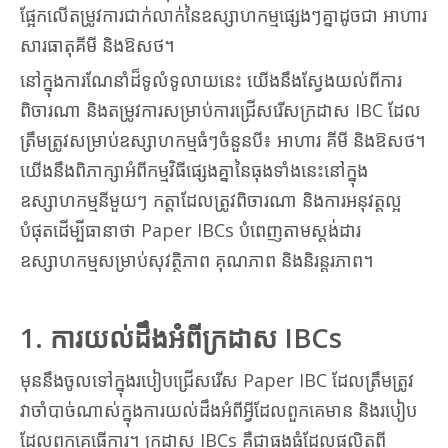
ផ្អែកលើតម្រូវការជាក់លាក់នៃឧស្សាហកម្មផ្សេងៗគ្នាដូចជា អាហារ
សារធាតុគីមី និងឱសថ។
នៅក្នុងការណែនាំដ៏ទូលំទូលាយនេះ យើងនឹងស្វែងយល់ពីការ
ពិចារណា និងតម្រូវការសម្រាប់ការជ្រើសរើសក្រដាស IBC ដែល
ត្រឹមត្រូវសម្រាប់ឧស្សាហកម្មធំៗចំនួនបី៖ អាហារ គីមី និងឱសថ។
យើងនឹងពិភាក្សាអំពីកម្មវិធីផ្សេងគ្នានៃធុងទាំងនេះនៅក្នុង
ឧស្សាហកម្មនីមួយៗ កត្តាដែលត្រូវពិចារណា និងការអនុវត្តល្អ
បំផុតដើម្បីធានាថា Paper IBCs បំពេញតាមស្តង់ដារ
ឧស្សាហកម្មសម្រាប់សុវត្ថិភាព គុណភាព និងនិរន្តរភាព។
1. ការយល់ដឹងអំពីក្រដាស IBCs
មុននឹងចូលទៅក្នុងរបៀបជ្រើសរើស Paper IBC ដែលត្រឹមត្រូវ
វាចាំបាច់ណាស់ក្នុងការយល់ដឹងអំពីអ្វីដែលពួកគេមាន និងរបៀប
ដែលពួកគេធ្វើការ។ ក្រដាស IBCs គឺជាធុងធំដែលផលិតពី