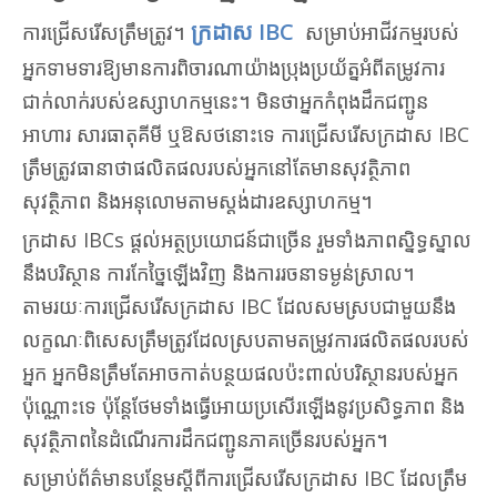
ក្រដាស IBC
ការជ្រើសរើសត្រឹមត្រូវ។
សម្រាប់អាជីវកម្មរបស់
អ្នកទាមទារឱ្យមានការពិចារណាយ៉ាងប្រុងប្រយ័ត្នអំពីតម្រូវការ
ជាក់លាក់របស់ឧស្សាហកម្មនេះ។ មិនថាអ្នកកំពុងដឹកជញ្ជូន
អាហារ សារធាតុគីមី ឬឱសថនោះទេ ការជ្រើសរើសក្រដាស IBC
ត្រឹមត្រូវធានាថាផលិតផលរបស់អ្នកនៅតែមានសុវត្ថិភាព
សុវត្ថិភាព និងអនុលោមតាមស្តង់ដារឧស្សាហកម្ម។
ក្រដាស IBCs ផ្តល់អត្ថប្រយោជន៍ជាច្រើន រួមទាំងភាពស្និទ្ធស្នាល
នឹងបរិស្ថាន ការកែច្នៃឡើងវិញ និងការរចនាទម្ងន់ស្រាល។
តាមរយៈការជ្រើសរើសក្រដាស IBC ដែលសមស្របជាមួយនឹង
លក្ខណៈពិសេសត្រឹមត្រូវដែលស្របតាមតម្រូវការផលិតផលរបស់
អ្នក អ្នកមិនត្រឹមតែអាចកាត់បន្ថយផលប៉ះពាល់បរិស្ថានរបស់អ្នក
ប៉ុណ្ណោះទេ ប៉ុន្តែថែមទាំងធ្វើអោយប្រសើរឡើងនូវប្រសិទ្ធភាព និង
សុវត្ថិភាពនៃដំណើរការដឹកជញ្ជូនភាគច្រើនរបស់អ្នក។
សម្រាប់ព័ត៌មានបន្ថែមស្តីពីការជ្រើសរើសក្រដាស IBC ដែលត្រឹម