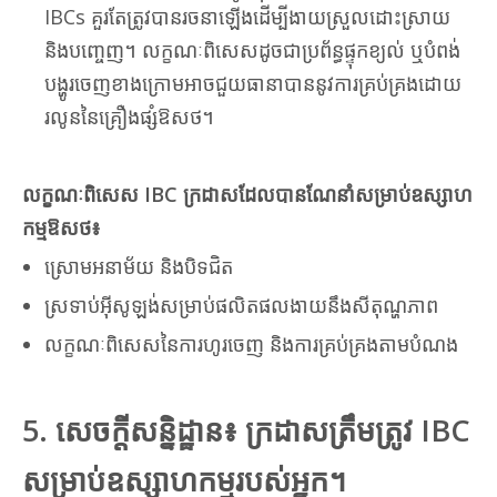
IBCs គួរតែត្រូវបានរចនាឡើងដើម្បីងាយស្រួលដោះស្រាយ
និងបញ្ចេញ។ លក្ខណៈពិសេសដូចជាប្រព័ន្ធផ្ទុកខ្យល់ ឬបំពង់
បង្ហូរចេញខាងក្រោមអាចជួយធានាបាននូវការគ្រប់គ្រងដោយ
រលូននៃគ្រឿងផ្សំឱសថ។
លក្ខណៈពិសេស IBC ក្រដាសដែលបានណែនាំសម្រាប់ឧស្សាហ
កម្មឱសថ៖
ស្រោមអនាម័យ និងបិទជិត
ស្រទាប់អ៊ីសូឡង់សម្រាប់ផលិតផលងាយនឹងសីតុណ្ហភាព
លក្ខណៈពិសេសនៃការហូរចេញ និងការគ្រប់គ្រងតាមបំណង
5. សេចក្តីសន្និដ្ឋាន៖ ក្រដាសត្រឹមត្រូវ IBC
សម្រាប់ឧស្សាហកម្មរបស់អ្នក។