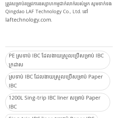
ត្រូវសម្រាប់តម្រូវការឧស្សាហកម្មជាក់លាក់របស់អ្នក សូមទាក់ទង
Qingdao LAF Technology Co., Ltd. នៅ
laftechnology.com
.
PE ស្រទាប់ IBC ដែលងាយស្រួលប្រើសម្រាប់ IBC
ក្រដាស
ស្រទាប់ IBC ដែលងាយស្រួលប្រើសម្រាប់ Paper
IBC
1200L Sing-trip IBC liner សម្រាប់ Paper
IBC