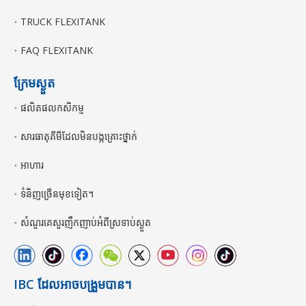
TRUCK FLEXITANK
FAQ FLEXITANK
ក្រែមស្ងួត
ផលិតផលកសិកម្ម
សារធាតុគីមីដែលមិនបង្កគ្រោះថ្នាក់
អាហារ
ទំនិញច្រើនមុខទៀត។
សំណួរគេសួរញឹកញាប់អំពីស្រទាប់ស្ងួត
IBC ដែលអាចបង្រួមបាន។