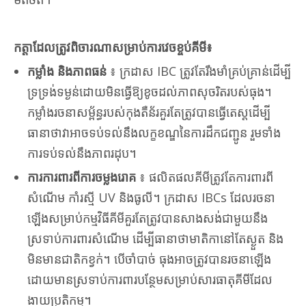
កត្តាដែលត្រូវពិចារណាសម្រាប់ការវេចខ្ចប់គីមី៖
កម្លាំង និងភាពធន់
៖ ក្រដាស IBC ត្រូវតែរឹងមាំគ្រប់គ្រាន់ដើម្បី
ទ្រទ្រង់ទម្ងន់ដោយមិនធ្វើឱ្យខូចដល់ភាពសុចរិតរបស់ធុង។
កម្លាំងរចនាសម្ព័ន្ធរបស់កុងតឺន័រគួរតែត្រូវបានធ្វើតេស្តដើម្បី
ធានាថាវាអាចទប់ទល់នឹងលក្ខខណ្ឌនៃការដឹកជញ្ជូន រួមទាំង
ការទប់ទល់នឹងភាពរដុប។
ការការពារពីការចម្លងរោគ
៖ ផលិតផលគីមីត្រូវតែការពារពី
សំណើម កាំរស្មី UV និងធូលី។ ក្រដាស IBCs ដែលរចនា
ឡើងសម្រាប់កម្មវិធីគីមីគួរតែត្រូវបានសាងសង់ជាមួយនឹង
ស្រទាប់ការពារសំណើម ដើម្បីធានាថាមាតិកានៅតែស្ងួត និង
មិនមានជាតិកខ្វក់។ បើចាំបាច់ ធុងអាចត្រូវបានរចនាឡើង
ដោយមានស្រទាប់ការពារបន្ថែមសម្រាប់សារធាតុគីមីដែល
ងាយប្រតិកម្ម។