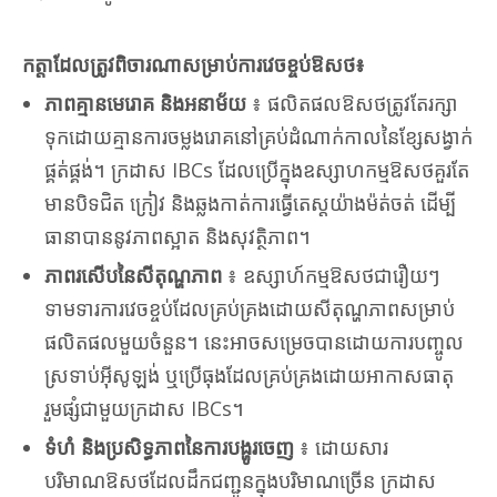
កត្តាដែលត្រូវពិចារណាសម្រាប់ការវេចខ្ចប់ឱសថ៖
ភាពគ្មានមេរោគ និងអនាម័យ
៖ ផលិតផលឱសថត្រូវតែរក្សា
ទុកដោយគ្មានការចម្លងរោគនៅគ្រប់ដំណាក់កាលនៃខ្សែសង្វាក់
ផ្គត់ផ្គង់។ ក្រដាស IBCs ដែលប្រើក្នុងឧស្សាហកម្មឱសថគួរតែ
មានបិទជិត ក្រៀវ និងឆ្លងកាត់ការធ្វើតេស្តយ៉ាងម៉ត់ចត់ ដើម្បី
ធានាបាននូវភាពស្អាត និងសុវត្ថិភាព។
ភាពរសើបនៃសីតុណ្ហភាព
៖ ឧស្សាហ៍កម្មឱសថជារឿយៗ
ទាមទារការវេចខ្ចប់ដែលគ្រប់គ្រងដោយសីតុណ្ហភាពសម្រាប់
ផលិតផលមួយចំនួន។ នេះអាចសម្រេចបានដោយការបញ្ចូល
ស្រទាប់អ៊ីសូឡង់ ឬប្រើធុងដែលគ្រប់គ្រងដោយអាកាសធាតុ
រួមផ្សំជាមួយក្រដាស IBCs។
ទំហំ និងប្រសិទ្ធភាពនៃការបង្ហូរចេញ
៖ ដោយសារ
បរិមាណឱសថដែលដឹកជញ្ជូនក្នុងបរិមាណច្រើន ក្រដាស