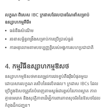
លក្ខណៈពិសេស IBC ក្រដាសដែលបានណែនាំសម្រាប់
ឧស្សាហកម្មគីមី៖
ធន់នឹងសំណើម
រចនាសម្ព័ន្ធពង្រឹងសម្រាប់ការប្រើប្រាស់ធ្ងន់
ការអនុលោមតាមបទប្បញ្ញត្តិរបស់អង្គការសហប្រជាជាតិ
4. កម្មវិធីឧស្សាហកម្មឱសថ
ឧស្សាហកម្មឱសថមានតម្រូវការវេចខ្ចប់តឹងរ៉ឹងបំផុតមួយ
ដោយសារលក្ខណៈរសើបនៃផលិតផល។ ក្រដាស IBCs ដែល
ប្រើក្នុងឱសថត្រូវតែបំពេញតាមស្តង់ដារខ្ពស់នៃភាពស្អាត ភាព
គ្មានមេរោគ និងសុវត្ថិភាពដើម្បីការពារភាពសុចរិតនៃឱសថដែល
កំពុងដឹកជញ្ជូន។