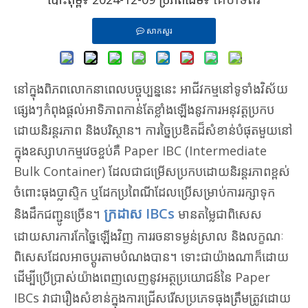
សាកសួរ
នៅក្នុងពិភពលោកនាពេលបច្ចុប្បន្ននេះ អាជីវកម្មនៅទូទាំងវិស័យ
ផ្សេងៗកំពុងផ្តល់អាទិភាពកាន់តែខ្លាំងឡើងនូវការអនុវត្តប្រកប
ដោយនិរន្តរភាព និងបរិស្ថាន។ ការច្នៃប្រឌិតដ៏សំខាន់បំផុតមួយនៅ
ក្នុងឧស្សាហកម្មវេចខ្ចប់គឺ Paper IBC (Intermediate
Bulk Container) ដែលជាជម្រើសប្រកបដោយនិរន្តរភាពខ្ពស់
ចំពោះធុងប្លាស្ទិក ឬដែកប្រពៃណីដែលប្រើសម្រាប់ការរក្សាទុក
ក្រដាស IBCs
និងដឹកជញ្ជូនច្រើន។
មានតម្លៃជាពិសេស
ដោយសារការកែច្នៃឡើងវិញ ការរចនាទម្ងន់ស្រាល និងលក្ខណៈ
ពិសេសដែលអាចប្ដូរតាមបំណងបាន។ ទោះជាយ៉ាងណាក៏ដោយ
ដើម្បីប្រើប្រាស់យ៉ាងពេញលេញនូវអត្ថប្រយោជន៍នៃ Paper
IBCs វាជារឿងសំខាន់ក្នុងការជ្រើសរើសប្រភេទធុងត្រឹមត្រូវដោយ