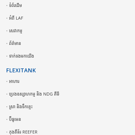
ទំព័រដើម
អំពី LAF
សេវាកម្ម
ព័ត៌មាន
ទាក់ទងមកយើង
FLEXITANK
អាហារ
ប្រេងឧស្សាហកម្ម និង NDG គីមី
ស្រា និងទឹកខ្មេះ
ប៊ីធូមេន
កុងតឺន័រ REEFER