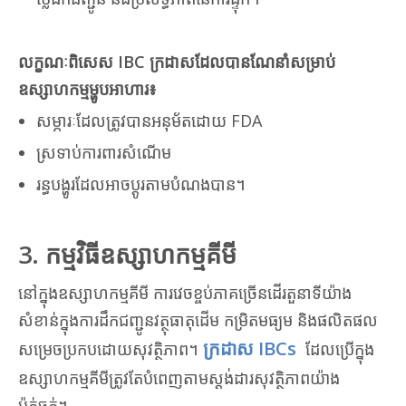
លក្ខណៈពិសេស IBC ក្រដាសដែលបានណែនាំសម្រាប់
ឧស្សាហកម្មម្ហូបអាហារ៖
សម្ភារៈដែលត្រូវបានអនុម័តដោយ FDA
ស្រទាប់ការពារសំណើម
រន្ធបង្ហូរដែលអាចប្ដូរតាមបំណងបាន។
3. កម្មវិធីឧស្សាហកម្មគីមី
នៅក្នុងឧស្សាហកម្មគីមី ការវេចខ្ចប់ភាគច្រើនដើរតួនាទីយ៉ាង
សំខាន់ក្នុងការដឹកជញ្ជូនវត្ថុធាតុដើម កម្រិតមធ្យម និងផលិតផល
ក្រដាស IBCs
សម្រេចប្រកបដោយសុវត្ថិភាព។
ដែលប្រើក្នុង
ឧស្សាហកម្មគីមីត្រូវតែបំពេញតាមស្តង់ដារសុវត្ថិភាពយ៉ាង
ម៉ត់ចត់។