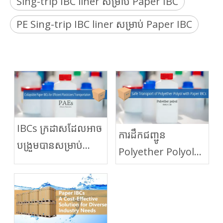
Sing-trip IBC liner សម្រាប់ Paper IBC
PE Sing-trip IBC liner សម្រាប់ Paper IBC
IBCs ក្រដាសដែលអាច
ការដឹកជញ្ជូន
បង្រួមបានសម្រាប់
Polyether Polyol
ការដឹកជញ្ជូនប្លាស្ទិក
ប្រកបដោយសុវត្ថិភាព
ប្រកបដោយប្រសិទ្ធភាព
ជាមួយនឹងក្រដាស
IBCs