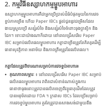
2. កម្មវិធីឧស្សាហកម្មម្ហូបអាហារ
ឧស្សាហកម្មម្ហូបអាហារគឺជាអ្នកប្រើប្រាស់ដ៏ធំបំផុតមួយនៃការវេច
ខ្ចប់ភាគច្រើន ហើយ Paper IBCs ផ្តល់ជូននូវជម្រើសដែល
ងាយស្រួលប្រើ សន្សំសំចៃ និងសន្សំសំចៃចំពោះធុងប្លាស្ទិក និង
ដែក។ ទោះជាយ៉ាងណាក៏ដោយ នៅពេលជ្រើសរើស Paper
IBC សម្រាប់ផលិតផលម្ហូបអាហារ កត្តាជាច្រើនត្រូវតែគិតគូរដើម្បី
ធានាសុវត្ថិភាព អនាម័យ និងភាពត្រឹមត្រូវនៃផលិតផល។
កត្តាដែលត្រូវពិចារណាសម្រាប់ការវេចខ្ចប់អាហារ៖
គុណភាពសម្ភារៈ
៖ នៅពេលជ្រើសរើស Paper IBC សម្រាប់
ផលិតផលម្ហូបអាហារ វាពិតជាសំខាន់ណាស់ក្នុងការ
ធានាថាធុងនោះត្រូវបានផលិតចេញពីវត្ថុធាតុដើមដែលត្រូវ
បានអនុម័តដោយ FDA ។ ក្រដាស IBCs ដែលប្រើសម្រាប់
ការវេចខ្ចប់ម្ហូបអាហារ គួរតែត្រូវបានសាងសង់ជាមួយនឹង