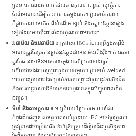
ស្រទាប់ការពារអាហារ ដែលមានគុណភាពខ្ពស់ សុវត្ថិភាព
ចំណីអាហារ ដើម្បីការពារការចម្លងរោគ។ ស្រទាប់ការពារ
ក៏ជួយការពារមាតិកាពីសំណើម ខ្យល់ និងកត្តាបរិស្ថានផ្សេង
ទៀតដែលអាចប៉ះពាល់ដល់គុណភាពអាហារ។
អនាម័យ និងអនាម័យ
៖ ក្រដាស IBCs ដែលប្រើក្នុងកម្មវិធី
អាហារត្រូវតែប្រកាន់ខ្ជាប់នូវស្តង់ដារអនាម័យតឹងរ៉ឹង។ ការរចនា
គួរតែធានាថាមិនមានការចម្លងរោគពីប្រភពខាងក្រៅ
ហើយថាធុងងាយស្រួលក្នុងការសម្អាត។ ស្រទាប់ welded
អាចមានប្រយោជន៍សម្រាប់ការនេះព្រោះវាផ្តល់នូវការបិទជិត
និងកាត់បន្ថយហានិភ័យនៃការចម្លងរោគក្នុងអំឡុងពេលដឹក
ជញ្ជូន។
ទំហំ និងសមត្ថភាព
៖ អាស្រ័យលើប្រភេទអាហារដែល
កំពុងដឹកជញ្ជូន សមត្ថភាពរបស់ក្រដាស IBC អាចប្រែប្រួល។
ត្រូវប្រាកដថាជ្រើសរើសទំហំត្រឹមត្រូវ ដើម្បីបង្កើនប្រសិទ្ធភាព
ថ្លៃដឹកជញ្ជូន និងប្រសិទ្ធភាពនៃការផ្ទុក។