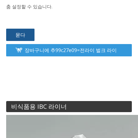
춤 설정할 수 있습니다.
묻다
장바구니에 추99c27e09=전라이 벌크 라이
너, 완두콩 운송 공급업체를 위한 드라이 벌크
라이너, 완두콩 운송 도매업자를 위한 드라이
벌크 라이너 - LAF
비식품용 IBC 라이너