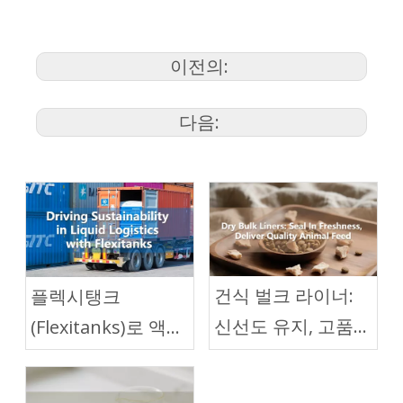
이전의:
다음:
건식 벌크 라이너:
플렉시탱크
신선도 유지, 고품질
(Flexitanks)로 액체
동물 사료 제공
물류의 지속 가능성
추진