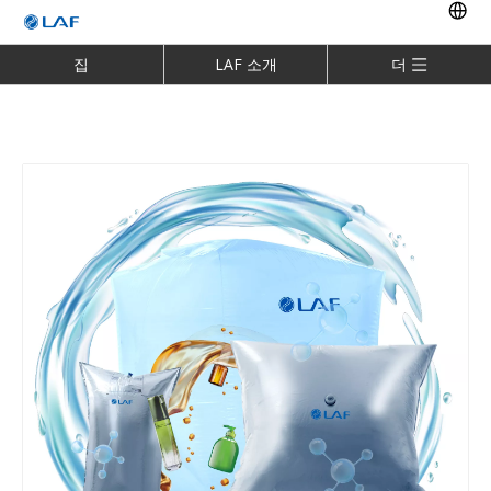
집
LAF 소개
더