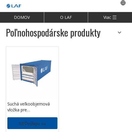
DOMOV
O LAF
Viac
Poľnohospodárske produkty
Suchá veľkoobjemová
vložka pre
poľnohospodárske
produkty
Opýtajte sa