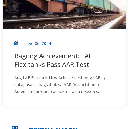
Hunyo 06, 2024
Bagong Achievement: LAF
Flexitanks Pass AAR Test
Ang LAF Flexitank New Achievement! Ang LAF ay
nakapasa sa pagsubok sa AAR (Association of
American Railroads) at nakalista na ngayon sa
conditional approval table na makukuha
sa:https://www.aar.com/standards/IntermodalLoadingPublica