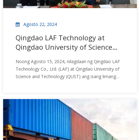
Agosto 22, 2024
Qingdao LAF Technology at
Qingdao University of Science
and Technology: Industry-
Noong Agosto 15, 2024, nilagdaan ng Qingdao LAF
University Research
Technology Co., Ltd. (LAF) at Qingdao University of
Collaboration Signing Ceremony
Science and Technology (QUST) ang isang limang
taong kasunduan sa pagtutulungan ng pananaliksik
sa industriya-unibersidad. Ang seremonya ng
pagpirma ay dinaluhan nina Jianming Zhang, Dean ng
Polymer Science College sa QUST, at Fisher Ma,