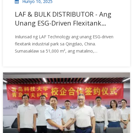
Hunyo 10, 2025
LAF & BULK DISTRIBUTOR - Ang
Unang ESG-Driven Flexitank
Industrial Park sa Mundo
Inilunsad ng LAF Technology ang unang ESG-driven
flexitank industrial park sa Qingdao, China.
Sumasaklaw sa 51,000 m², ang matalino,
napapanatiling pasilidad ay nagtatampok ng end-to-
end vertical integration, solar-powered production, at
people-centered na disenyo. Sa intelligent na
automation, renewable energy system, at on-site na
mga serbisyo sa wellness para sa mga empleyado at
partner, nagtakda ang LAF ng bagong benchmark
para sa sustainable logistics at flexitank kategorya,
kabilang ang polyether, polyester, polyimide, at
polyurea na mga uri. Ang mga ito ay maaaring
gawing polyurethane plastic, fibers, rubbers, at
elastomer.