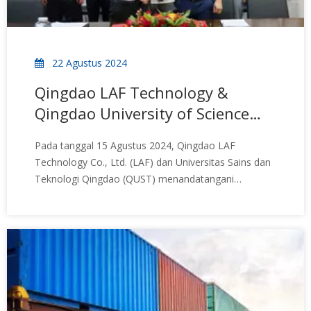
22 Agustus 2024
Qingdao LAF Technology &
Qingdao University of Science
and Technology: Upacara
Pada tanggal 15 Agustus 2024, Qingdao LAF
Penandatanganan Kolaborasi
Technology Co., Ltd. (LAF) dan Universitas Sains dan
Penelitian Industri-Universitas
Teknologi Qingdao (QUST) menandatangani
perjanjian kolaborasi penelitian industri-universitas
selama lima tahun. Upacara penandatanganan
dihadiri oleh Jianming Zhang, Dekan Polymer Science
College di QUST, dan Fisher Ma,