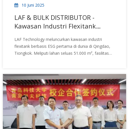
10 Juni 2025
LAF & BULK DISTRIBUTOR -
Kawasan Industri Flexitank
Berbasis ESG Pertama di Dunia
LAF Technology meluncurkan kawasan industri
flexitank berbasis ESG pertama di dunia di Qingdao,
Tiongkok. Meliputi lahan seluas 51.000 m², fasilitas
cerdas dan berkelanjutan ini memiliki integrasi vertikal
menyeluruh, produksi bertenaga surya, dan desain
yang berpusat pada manusia. Dengan otomatisasi
cerdas, sistem energi terbarukan, dan layanan
kesehatan di lokasi untuk karyawan dan mitra, LAF
menetapkan tolok ukur baru untuk logistik
berkelanjutan dan manufaktur flexitank.