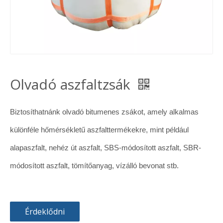
Olvadó aszfaltzsák
Biztosíthatnánk olvadó bitumenes zsákot, amely alkalmas
különféle hőmérsékletű aszfalttermékekre, mint például
alapaszfalt, nehéz út aszfalt, SBS-módosított aszfalt, SBR-
módosított aszfalt, tömítőanyag, vízálló bevonat stb.
Érdeklődni