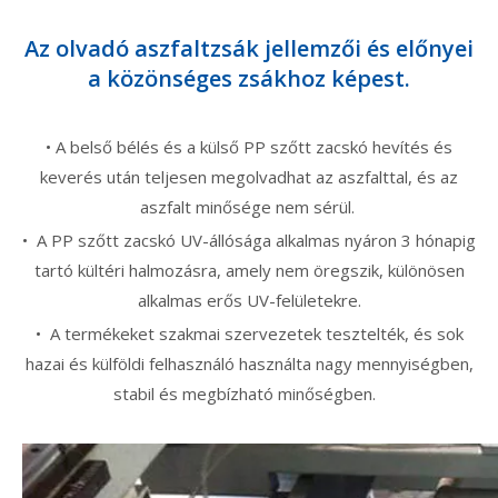
Az olvadó aszfaltzsák jellemzői és előnyei
a közönséges zsákhoz képest.
•
A belső bélés és a külső PP szőtt zacskó hevítés és
keverés után teljesen megolvadhat az aszfalttal, és az
aszfalt minősége nem sérül.
•
A PP szőtt zacskó UV-állósága alkalmas nyáron 3 hónapig
tartó kültéri halmozásra, amely nem öregszik, különösen
alkalmas erős UV-felületekre.
•
A
termékeket szakmai szervezetek tesztelték, és
sok
hazai és külföldi felhasználó használta nagy mennyiségben,
stabil és megbízható minőségben.