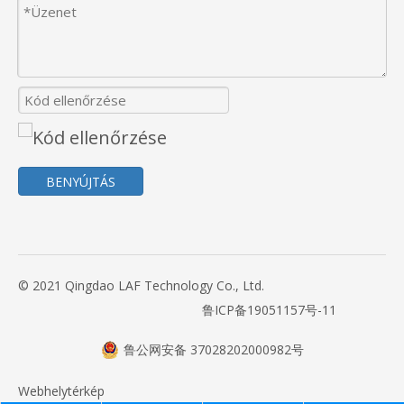
BENYÚJTÁS
© 2021 Qingdao LAF Technology Co., Ltd.
鲁ICP备19051157号-11
鲁公网安备 37028202000982号
Webhelytérkép