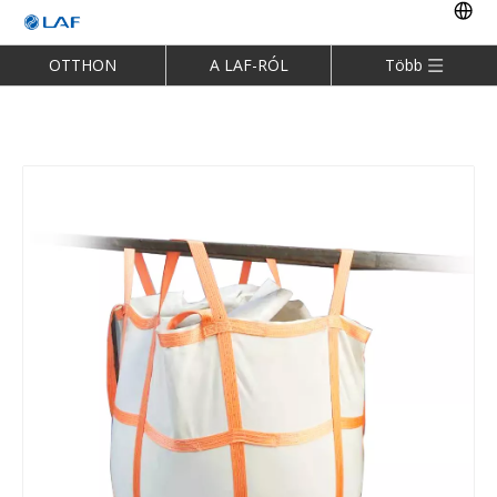
OTTHON
A LAF-RÓL
Több