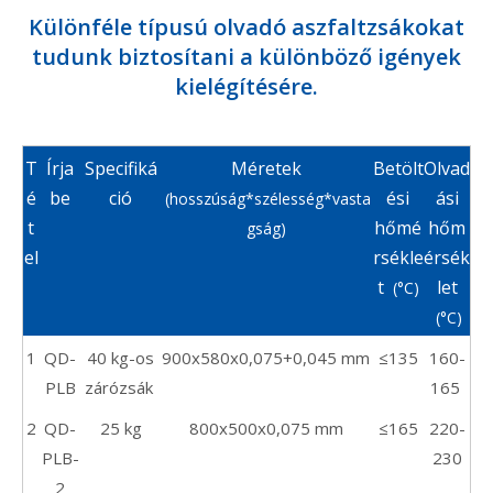
Különféle típusú olvadó aszfaltzsákokat
tudunk biztosítani a különböző igények
kielégítésére.
T
Írja
Specifiká
Méretek
Betölt
Olvad
é
be
ció
ési
ási
(hosszúság*szélesség*vasta
t
hőmé
hőm
gság)
el
rsékle
érsék
t
let
(°C)
(°C)
1
QD-
40 kg-os
900x580x0,075+0,045 mm
≤135
160-
PLB
zárózsák
165
2
QD-
2
5 kg
800x500x0,075 mm
≤165
220-
PLB-
230
2