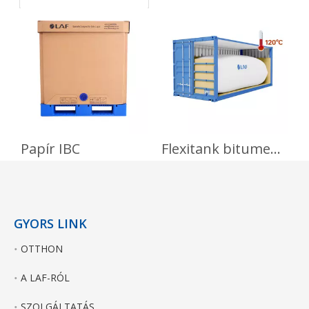
kritériumai
Papír IBC
Flexitank bitumenhez
I
GYORS LINK
OTTHON
A LAF-RÓL
SZOLGÁLTATÁS