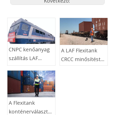
Következő:
CNPC kenőanyag
A LAF Flexitank
szállítás LAF
CRCC minősítést
Flexitankkal
kapott
vasúton keresztül
A Flexitank
konténerválasztási