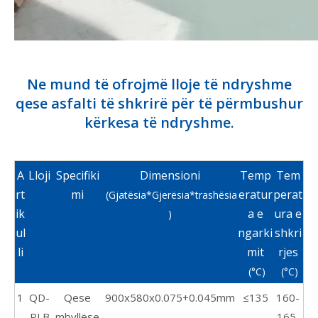
Ne mund të ofrojmë lloje të ndryshme
qese asfalti të shkrirë për të përmbushur
kërkesa të ndryshme.
A
Lloji
Specifiki
Dimensioni
Temp
Tem
rt
mi
eratur
perat
(Gjatësia*Gjerësia*trashësia
ik
a e
ura e
)
ul
ngarki
shkri
li
mit
rjes
(°C)
(°C)
1
QD-
Qese
900x580x0.075+0.045mm
≤135
160-
PLB
mbyllëse
165