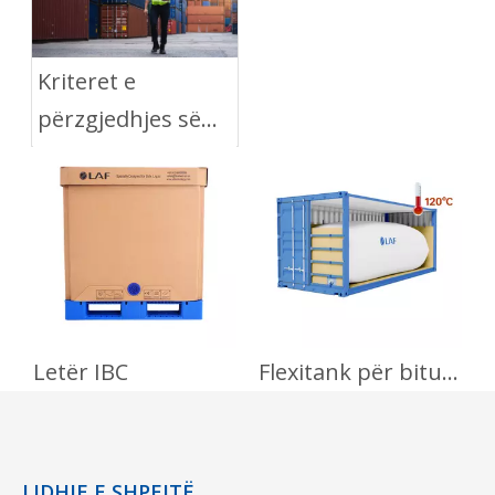
hekurudhës
Kriteret e
përzgjedhjes së
kontejnerëve për
Flexitank
Letër IBC
Flexitank për bitum
L
LIDHJE E SHPEJTË