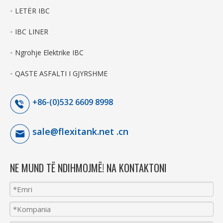
LETËR IBC
IBC LINER
Ngrohje Elektrike IBC
QASTE ASFALTI I GJYRSHME
+86-(0)532 6609 8998
sale@flexitank.net .cn
NE MUND TË NDIHMOJMË! NA KONTAKTONI