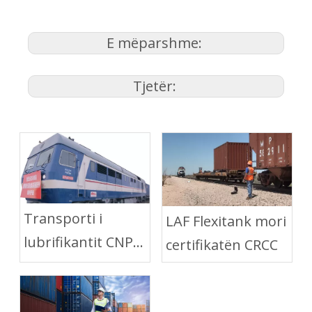
E mëparshme:
Tjetër:
Transporti i
LAF Flexitank mori
lubrifikantit CNPC
certifikatën CRCC
me LAF Flexitank
nëpërmjet