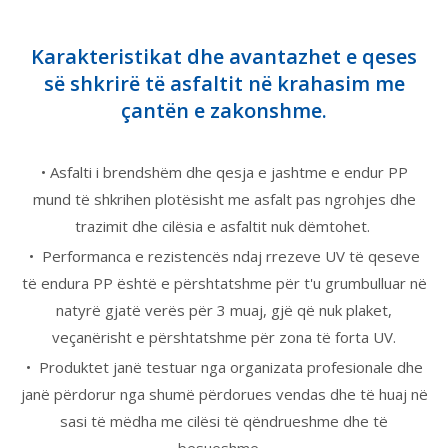
Karakteristikat dhe avantazhet e qeses
së shkrirë të asfaltit në krahasim me
çantën e zakonshme.
•
Asfalti i brendshëm dhe qesja e jashtme e endur PP
mund të shkrihen plotësisht me asfalt pas ngrohjes dhe
trazimit dhe cilësia e asfaltit nuk dëmtohet.
•
Performanca e rezistencës ndaj rrezeve UV të qeseve
të endura PP është e përshtatshme për t'u grumbulluar në
natyrë gjatë verës për 3 muaj, gjë që nuk plaket,
veçanërisht e përshtatshme për zona të forta UV.
•
Produktet
janë testuar nga organizata profesionale dhe
janë përdorur nga
shumë përdorues vendas dhe të huaj në
sasi të mëdha me cilësi të qëndrueshme dhe të