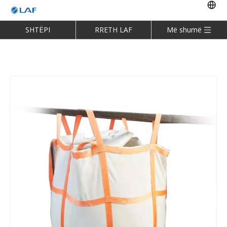
SHTËPI
RRETH LAF
Më shumë