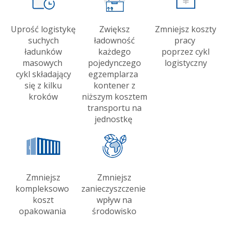
Uprość logistykę
Zwiększ
Zmniejsz koszty
suchych
ładowność
pracy
ładunków
każdego
poprzez cykl
masowych
pojedynczego
logistyczny
cykl składający
egzemplarza
się z kilku
kontener z
kroków
niższym kosztem
transportu na
jednostkę
Zmniejsz
Zmniejsz
kompleksowo
zanieczyszczenie
koszt
wpływ na
opakowania
środowisko