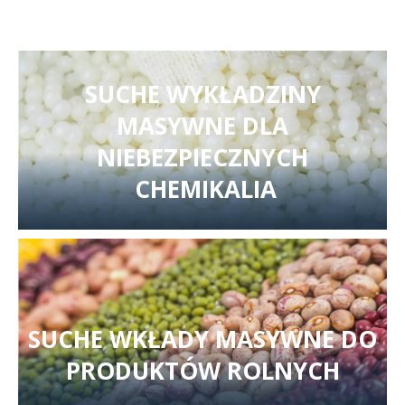
SUCHE WYKŁADZINY
MASYWNE DLA
NIEBEZPIECZNYCH
CHEMIKALIA
SUCHE WKŁADY MASYWNE DO
PRODUKTÓW ROLNYCH