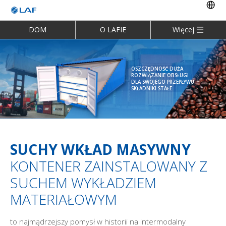
DOM
O LAFIE
Więcej
OSZCZĘDNOŚĆ DUŻA
ROZWIĄZANIE OBSŁUGI
DLA SWOJEGO PRZEPŁYWU
SKŁADNIKI STAŁE
SUCHY WKŁAD MASYWNY
KONTENER ZAINSTALOWANY Z
SUCHEM WYKŁADZIEM
MATERIAŁOWYM
to najmądrzejszy pomysł w historii na intermodalny