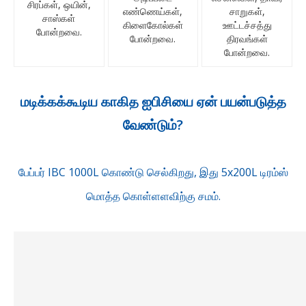
சிரப்கள், ஒயின்,
எண்ணெய்கள்,
சாறுகள்,
சாஸ்கள்
கிளைகோல்கள்
ஊட்டச்சத்து
போன்றவை.
போன்றவை.
திரவங்கள்
போன்றவை.
மடிக்கக்கூடிய காகித ஐபிசியை ஏன் பயன்படுத்த
வேண்டும்?
பேப்பர் IBC 1000L கொண்டு செல்கிறது, இது 5x200L டிரம்ஸ்
மொத்த கொள்ளளவிற்கு சமம்.