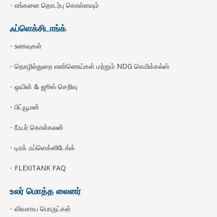
எங்களை தொடர்பு கொள்ளவும்
ஃப்ளெக்சிடாங்க்
உணவுகள்
தொழில்துறை எண்ணெய்கள் மற்றும் NDG கெமிக்கல்ஸ்
ஒயின் & ஜூஸ் செறிவு
பிட்யூமன்
ரீஃபர் கொள்கலன்
டிரக் ஃப்ளெக்ஸிடேங்க்
FLEXITANK FAQ
உலர் மொத்த லைனர்
விவசாய பொருட்கள்