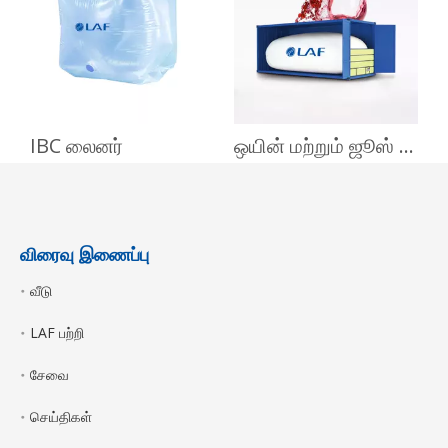
விலங்கு தீவனத்தை
வழங்கவும்
IBC லைனர்
ஒயின் மற்றும் ஜூஸ் செறிவூட்டலுக்கான ஃப்ளெக்ஸிடேங்க்
விரைவு இணைப்பு
வீடு
LAF பற்றி
சேவை
செய்திகள்