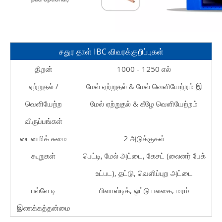
சதுர தாள் IBC விவரக்குறிப்புகள்
திறன்
1000 - 1250 எல்
ஏற்றுதல் /
மேல் ஏற்றுதல் & மேல் வெளியேற்றம்
இ
வெளியேற்ற
மேல் ஏற்றுதல் & கீழே வெளியேற்றம்
விருப்பங்கள்
டைனமிக் சுமை
2 அடுக்குகள்
கூறுகள்
பெட்டி, மேல் அட்டை, கேசட் (லைனர் பேக்
உட்பட), தட்டு, வெளிப்புற அட்டை
பல்லே
டி
பிளாஸ்டிக், ஒட்டு பலகை, மரம்
இணக்கத்தன்மை