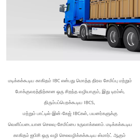
மடிக்கக்கூடிய காகிதம் IBC என்பது மொத்த திரவ சேமிப்பு மற்றும்
போக்குவரத்திற்கான ஒரு சிறந்த வழியாகும், இது டிரம்ஸ்,
திரும்பப்பெறக்கூடிய IBCS,
மற்றும் பாட்டில்-இன்-கேஜ் IBCகள், பயனர்களுக்கு
வெளிப்படையான செலவு-சேமிப்பை உருவாக்கலாம். மடிக்கக்கூடிய
காகிதம் ஐபிசி ஒரு வழி செலவழிக்கக்கூடிய ஸ்மார்ட் ஆகும்