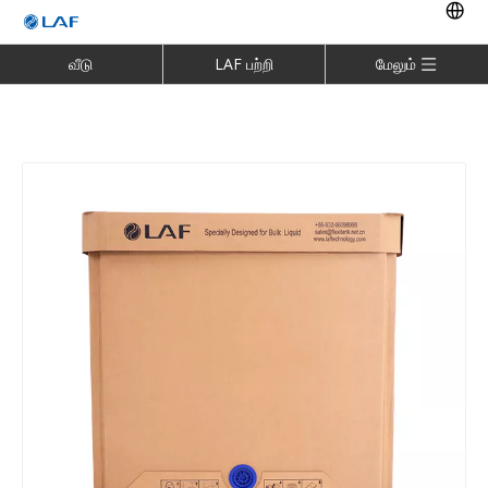
வீடு
LAF பற்றி
மேலும்