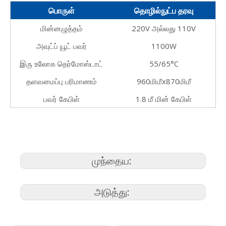
பொருள்
தொழில்நுட்ப தரவு
மின்னழுத்தம்
220V அல்லது 110V
அவுட்ப்
யூட் பவர்
1100W
இரு உலோக தெர்மோஸ்டாட்
55/65°C
தளவமைப்பு பரிமாணம்
960மிமீx870மிமீ
பவர் கேபிள்
1.8 மீ மின் கேபிள்
முந்தைய:
அடுத்து: