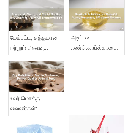
அடிப்படை
மேம்பட்ட, சுத்தமான
எண்ணெய்க்கான
மற்றும் செலவு
Flexitank தீர்வுகள்:
குறைந்த: பாமாயில்
தூய்மை
போக்குவரத்துக்கான
பாதுகாக்கப்படுகிறது,
ஐபிசி லைனர்கள்
செயல்திறன்
உயர்த்தப்பட்டது
உலர் மொத்த
லைனர்கள்:
புத்துணர்ச்சியில்
முத்திரை, தரமான