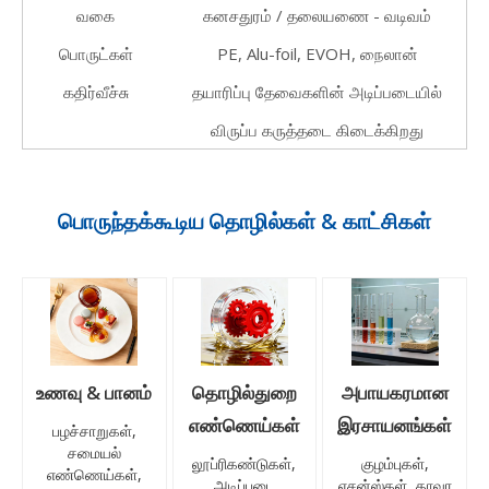
வகை
கனசதுரம் / தலையணை - வடிவம்
பொருட்கள்
PE, Alu-foil, EVOH, நைலான்
கதிர்வீச்சு
தயாரிப்பு தேவைகளின் அடிப்படையில்
விருப்ப கருத்தடை கிடைக்கிறது
பொருந்தக்கூடிய தொழில்கள் & காட்சிகள்
உணவு & பானம்
தொழில்துறை
அபாயகரமான
எண்ணெய்கள்
இரசாயனங்கள்
பழச்சாறுகள்,
சமையல்
லூப்ரிகண்டுகள்,
குழம்புகள்,
எண்ணெய்கள்,
அடிப்படை
எசன்ஸ்கள், தாவர