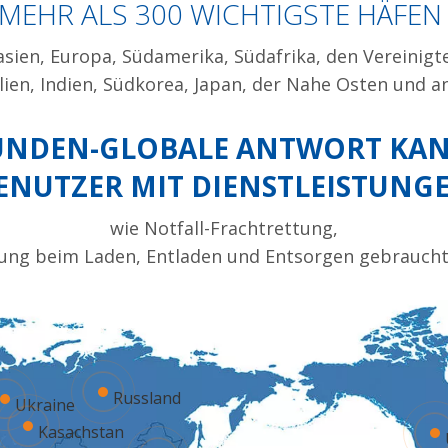
MEHR ALS 300 WICHTIGSTE HÄFEN
sien, Europa, Südamerika, Südafrika, den Vereinigt
lien, Indien, Südkorea, Japan, der Nahe Osten und a
TUNDEN-GLOBALE ANTWORT KA
ENUTZER MIT DIENSTLEISTUNG
wie Notfall-Frachtrettung,
ng beim Laden, Entladen und Entsorgen gebrauchte
Russland
Ukraine
Kasachstan