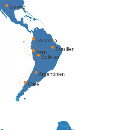
Mexiko
Columbia
Brasilien
Peru
Bolivien
Argentinien
Chile