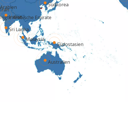
Südkorea
-Arabien
Iran
Indien
inigte Arabische Emirate
Sri Lanka
Malaysia
Südostasien
Australien