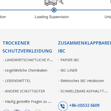
TROCKENER
ZUSAMMENKLAPPBARE
SCHUTZVERKLEIDUNG
IBC
L
ANDWIRTSCHAFTLICHE PRODUKTE
PAPIER-IBC
Ungefährliche Chemikalien
IBC-LINER
LEBENSMITTEL
Elektrisches IBC-Heizkissen
S
CHMELZBARE ASPHALTTASCHE
ANDERE SCHÜTTGÜTER
H
äufig gestellte Fragen zu Trockenmassenlinern
+86-(0)532 6609