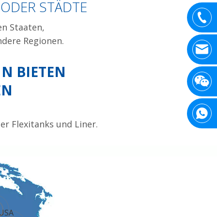
 ODER STÄDTE
en Staaten,
ndere Regionen.
NN BIETEN
EN
r Flexitanks und Liner.
USA