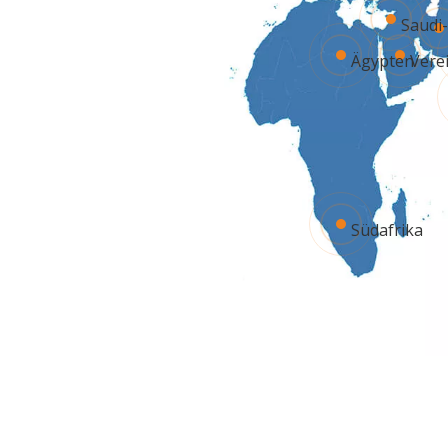
Saudi
Ägypten
Vere
Südafrika