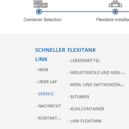
SCHNELLER
FLEXITANK
LINK
LEBENSMITTEL
HEIM
I
NDUSTRIEÖLE UND NDG-CHEMIKALIEN
ÜBER LAF
W
EIN- UND SAFTKONZENTRATE
SERVICE
BITUMEN
NACHRICHT
KÜHLCONTAINER
K
ONTAKTIEREN SIE UNS
LKW-FLEXITANK