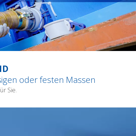
ND
sigen oder festen Massen
ür Sie.