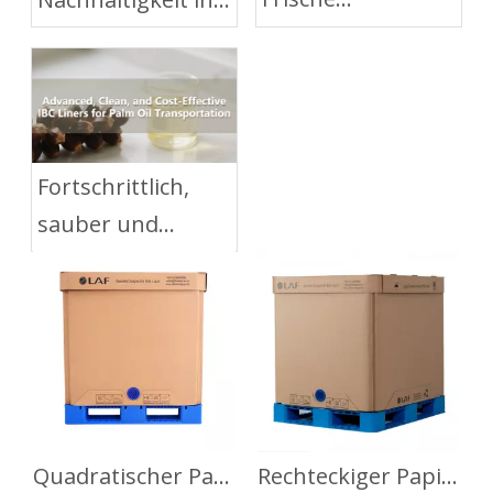
einschließen und
der
hochwertiges
Flüssigkeitslogistik
Tierfutter liefern
mit Flexitanks
Fortschrittlich,
sauber und
kostengünstig:
IBC-Liner für den
Palmöltransport
Quadratischer Papier-IBC
Rechteckiger Papier-IBC