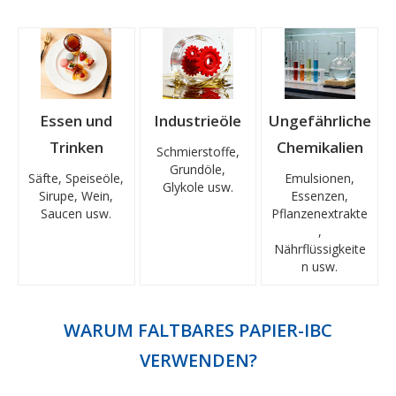
Essen und
Industrieöle
Ungefährliche
Trinken
Chemikalien
Schmierstoffe,
Grundöle,
Säfte, Speiseöle,
Emulsionen,
Glykole usw.
Sirupe, Wein,
Essenzen,
Saucen usw.
Pflanzenextrakte
,
Nährflüssigkeite
n usw.
WARUM FALTBARES PAPIER-IBC
VERWENDEN?