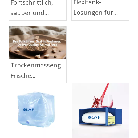
Flexitank-
Fortschrittlich,
Lösungen für
sauber und
Grundöl: Reinheit
kostengünstig:
geschützt,
IBC-Liner für den
Effizienz
Palmöltransport
gesteigert
Trockenmassengutauskleidungen:
Frische
einschließen und
hochwertiges
Tierfutter liefern