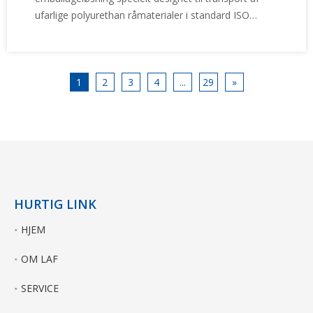
ufarlige polyurethan råmaterialer i standard ISO
beholdere. Sammenlignet med flexitanke til generelle
formål er en polyurethan-flexitank konstrueret
omkring de operationelle egenskaber for polyoler og
relaterede materialer, herunder viskositet,
1
2
3
4
...
29
»
læssetemperatur, aflæsningseffektivitet og krav til
langdistancetransport. I stedet for at tjene som en
pakkeløsning, der passer til alle, er den udviklet til at
imødekomme de specifikke logistikbehov i
polyurethanindustrien.
HURTIG LINK
HJEM
OM LAF
SERVICE