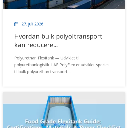
27. juli 2026
Hvordan bulk polyoltransport
kan reducere
logistikomkostningerne med op
Polyurethan Flexitank — Udviklet til
til 35 %
polyurethanlogistik. LAF PolyFlex er udviklet specielt
til bulk polyurethan transport.
Nøglefunktioner omfatter: Optimeret design med lavt
restindhold, kompatibilitet med varmepuder til
applikationer med høj viskositet, ren fremstilling med
fuld batch-sporbarhed, pålidelig ydeevne til global sø-,
jernbane- og vejtransport. I stedet for at tjene som
en emballageløsning til generelle formål, er PolyFlex
konstrueret omkring de praktiske krav til
polyurethanlogistik.