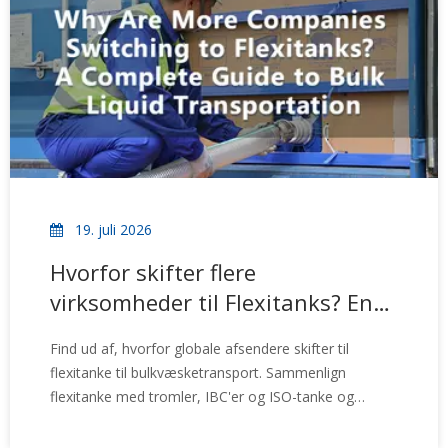
19. juli 2026
Hvorfor skifter flere
virksomheder til Flexitanks? En
komplet guide til
Find ud af, hvorfor globale afsendere skifter til
massetransport af væsker
flexitanke til bulkvæsketransport. Sammenlign
flexitanke med tromler, IBC'er og ISO-tanke og
opdag fordele, herunder højere lasteeffektivitet,
reducerede logistikomkostninger og bæredygtig