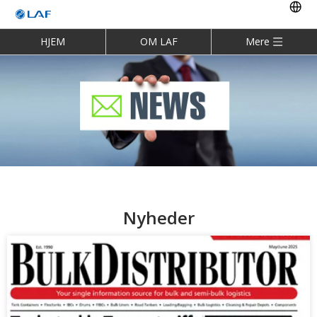
HJEM
OM LAF
Mere
Nyheder