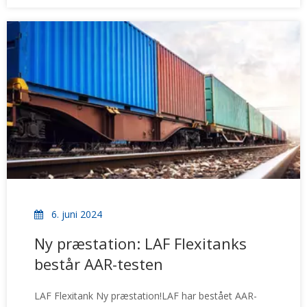
universiteter. Underskrivelsesceremonien blev
overværet af Jianming Zhang, dekan for Polymer
Science College på QUST, og Fisher Ma,
6. juni 2024
Ny præstation: LAF Flexitanks
består AAR-testen
LAF Flexitank Ny præstation!LAF har bestået AAR-