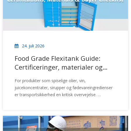
24. juli 2026
Food Grade Flexitank Guide:
Certificeringer, materialer og
købertjekliste
For produkter som spiselige olier, vin,
juicekoncentrater, sirupper og fødevareingredienser
er transportsikkerhed en kritisk overvejelse.
En flexitank i fødevarekvalitet er specielt designet til
at transportere væsker, der kommer i kontakt med
fødevarer i bulkmængder, samtidig med at
produktkvaliteten opretholdes under transporten.