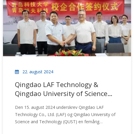
medarbejdere og partnere sætter LAF et nyt
benchmark for bæredygtig logistik og flexitank-
fremstilling.
22. august 2024
Qingdao LAF Technology &
Qingdao University of Science
and Technology:
Den 15. august 2024 underskrev Qingdao LAF
Underskriftsceremoni for
Technology Co., Ltd. (LAF) og Qingdao University of
forskningssamarbejde mellem
Science and Technology (QUST) en femårig
industri og universitet
forskningssamarbejdsaftale mellem industri og