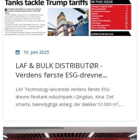
10. juni 2025
LAF & BULK DISTRIBUTØR -
Verdens første ESG-drevne
Flexitank Industripark
LAF Technology lancerede verdens første ESG-
drevne flexitank industripark i Qingdao, Kina. Det
smarte, bæredygtige anlæg, der dækker 51.000 m²,
byder på ende-til-ende vertikal integration,
solcelledrevet produktion og menneskecentreret
design. Med intelligent automatisering, vedvarende
energisystemer og on-site wellness-tjenester til