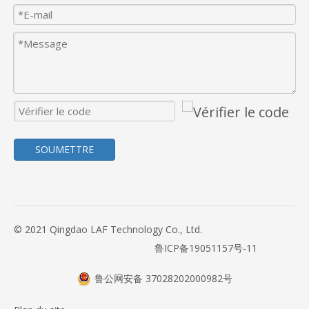
SOUMETTRE
© 2021 Qingdao LAF Technology Co., Ltd.
鲁ICP备19051157号-11
鲁公网安备 37028202000982号