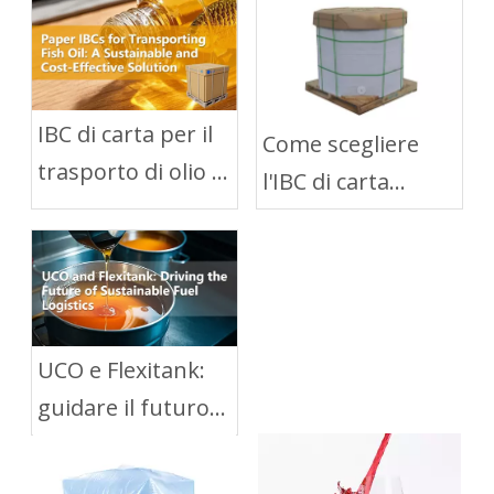
IBC di carta per il
Come scegliere
trasporto di olio di
l'IBC di carta
pesce: una
giusto per diversi
soluzione
settori:
sostenibile ed
applicazioni
economica
alimentari,
chimiche e
UCO e Flexitank:
farmaceutiche
guidare il futuro
della logistica dei
combustibili