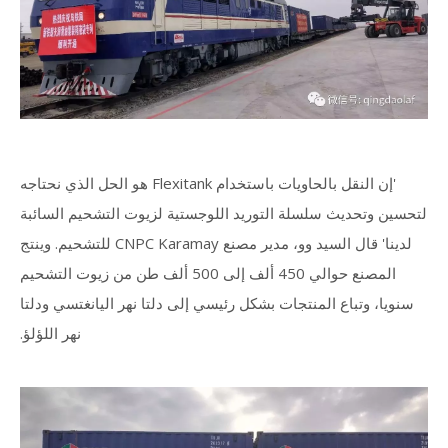
'إن النقل بالحاويات باستخدام Flexitank هو الحل الذي نحتاجه
لتحسين وتحديث سلسلة التوريد اللوجستية لزيوت التشحيم السائبة
لدينا' قال السيد وو، مدير مصنع CNPC Karamay للتشحيم. وينتج
المصنع حوالي 450 ألف إلى 500 ألف طن من زيوت التشحيم
سنويا، وتباع المنتجات بشكل رئيسي إلى دلتا نهر اليانغتسي ودلتا
نهر اللؤلؤ.