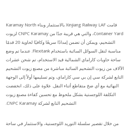
قامت Xinjiang Railway LAF بالاستثمار وبناء Karamay North
Container Yard، والتي هي قريبة جدًا من CNPC Karamay لزيوت
التشحيم، ويمكن أن تضمن إمدادًا سريعًا وكافيًا لحاوية 20 قدمًا
مناسبة لنقل السوائل السائبة باستخدام Flexitank. عندما تم وضع
ساحة حاويات كاراماي الشمالية قيد الاستخدام، تم شحن عشرات
الآلاف من زيوت التشحيم السائبة مباشرة من مصنع زيوت التشحيم
التابع لشركة سي إن بي سي كاراماي، وتم تسليمها أولاً إلى الوجهة
النهائية مع أي ضخ متقاطع أثناء النقل. علاوة على ذلك، انخفضت
التكلفة اللوجستية بشكل ملحوظ مع تحسين كفاءة مصنع زيوت
التشحيم التابع لشركة CNPC Karamay.
من خلال تقصير سلسلة التوريد اللوجستية، والاستثمار في ساحة